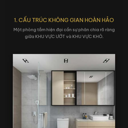
1. CẤU TRÚC KHÔNG GIAN HOÀN HẢO
Một phòng tắm hiện đại cần sự phân chia rõ ràng
giữa KHU VỰC ƯỚT và KHU VỰC KHÔ.