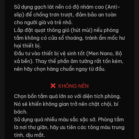
Sử dụng gạch lát nền có độ nhám cao (Anti-
slip) để chống trơn trượt, đảm bảo an toàn
cho người già và trẻ nhỏ.
Lắp đặt quạt thông gió (hút mùi) nếu phòng
tắm không có cửa sổ thoáng, tránh ẩm mốc hư
hại thiết bị.
Đầu tư vào thiết bị vệ sinh tốt (Men Nano, Bộ
xả bền). Thay thế phần âm tường rất tốn kém,
nên hãy chọn hàng chuẩn ngay từ đầu.
KHÔNG NÊN
Chọn bồn tắm quá lớn so với diện tích phòng.
Nó sẽ khiến không gian trở nên chật chội, bí
bách.
Sử dụng quá nhiều màu sắc sặc sỡ. Phòng tắm
là nơi thư giãn, hãy ưu tiên các tông màu trung
tính, dịu mắt.