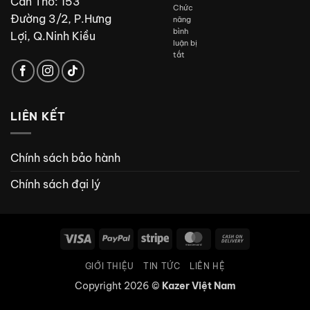
Cần Thơ: 153
Chức
Đường 3/2, P.Hưng
năng
bình
Lợi, Q.Ninh Kiều
luận bị
ở
tắt
Kazer
Việt
Nam
LIÊN KẾT
Chính sách bảo hành
Chính sách đại lý
Visa
PayPal
Stripe
MasterCard
Cash
On
GIỚI THIỆU
TIN TỨC
LIÊN HỆ
Delivery
Copyright 2026 ©
Kazer Việt Nam