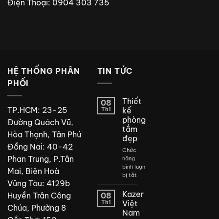
Điện Thoại: 0904 303 735
HỆ THỐNG PHÂN
TIN TỨC
PHỐI
Thiết
08
TP.HCM: 23-25
Th1
kế
phòng
Đường Quách Vũ,
tắm
Hòa Thạnh, Tân Phú
đẹp
Đồng Nai: 40-42
Chức
Phan Trung, P.Tân
năng
bình luận
Mai, Biên Hoà
ở
bị tắt
Vũng Tàu: 4129b
Thiết
kế
Kazer
Huyền Trân Công
08
phòng
Th1
Việt
Chúa, Phường 8
tắm
Nam
đẹp