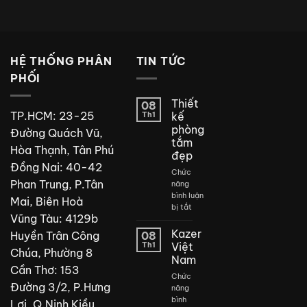
HỆ THỐNG PHÂN
TIN TỨC
PHỐI
Thiết
08
TP.HCM: 23-25
Th1
kế
phòng
Đường Quách Vũ,
tắm
Hòa Thạnh, Tân Phú
đẹp
Đồng Nai: 40-42
Chức
Phan Trung, P.Tân
năng
bình luận
Mai, Biên Hoà
ở
bị tắt
Vũng Tàu: 4129b
Thiết
kế
Kazer
Huyền Trân Công
08
phòng
Th1
Việt
Chúa, Phường 8
tắm
Nam
đẹp
Cần Thơ: 153
Chức
Đường 3/2, P.Hưng
năng
bình
Lợi, Q.Ninh Kiều