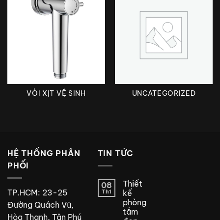
VÒI XỊT VỆ SINH
UNCATEGORIZED
HỆ THỐNG PHÂN
TIN TỨC
PHỐI
Thiết
08
TP.HCM: 23-25
Th1
kế
phòng
Đường Quách Vũ,
tắm
Hòa Thạnh, Tân Phú