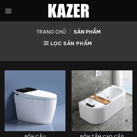
Bỏ
qua
nội
dung
TRANG CHỦ
/
SẢN PHẨM
LỌC SẢN PHẨM
BỒN TẮM CAO CẤP