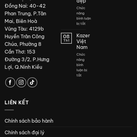
đẹp
Đồng Nai: 40-42
Chức
Phan Trung, P.Tân
năng
bình luận
Mai, Biên Hoà
ở
bị tắt
Vũng Tàu: 4129b
Thiết
kế
Kazer
Huyền Trân Công
08
phòng
Th1
Việt
Chúa, Phường 8
tắm
Nam
đẹp
Cần Thơ: 153
Chức
Đường 3/2, P.Hưng
năng
bình
Lợi, Q.Ninh Kiều
luận bị
ở
tắt
Kazer
Việt
Nam
LIÊN KẾT
Chính sách bảo hành
Chính sách đại lý