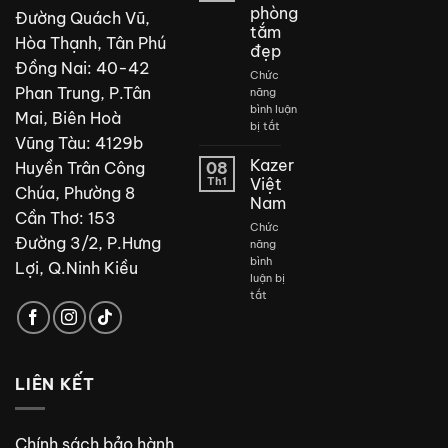
phòng
Đường Quách Vũ,
tắm
Hòa Thạnh, Tân Phú
đẹp
Đồng Nai: 40-42
Chức
Phan Trung, P.Tân
năng
bình luận
Mai, Biên Hoà
ở
bị tắt
Vũng Tàu: 4129b
Thiết
kế
Kazer
Huyền Trân Công
08
phòng
Th1
Việt
Chúa, Phường 8
tắm
Nam
đẹp
Cần Thơ: 153
Chức
Đường 3/2, P.Hưng
năng
bình
Lợi, Q.Ninh Kiều
luận bị
ở
tắt
Kazer
Việt
Nam
LIÊN KẾT
Chính sách bảo hành