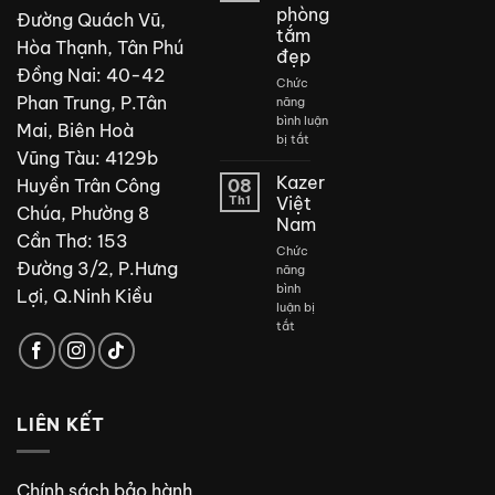
phòng
Đường Quách Vũ,
tắm
Hòa Thạnh, Tân Phú
đẹp
Đồng Nai: 40-42
Chức
Phan Trung, P.Tân
năng
bình luận
Mai, Biên Hoà
ở
bị tắt
Vũng Tàu: 4129b
Thiết
kế
Kazer
Huyền Trân Công
08
phòng
Th1
Việt
Chúa, Phường 8
tắm
Nam
đẹp
Cần Thơ: 153
Chức
Đường 3/2, P.Hưng
năng
bình
Lợi, Q.Ninh Kiều
luận bị
ở
tắt
Kazer
Việt
Nam
LIÊN KẾT
Chính sách bảo hành