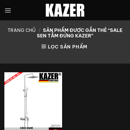
Bỏ
qua
nội
dung
TRANG CHỦ
/
SẢN PHẨM ĐƯỢC GẮN THẺ “SALE
SEN TẮM ĐỨNG KAZER”
LỌC SẢN PHẨM