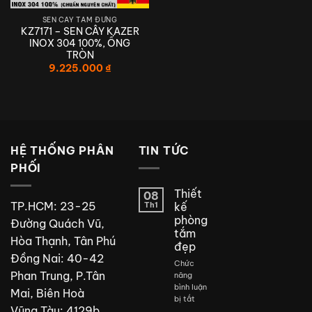
SEN CÂY TẮM ĐỨNG
KZ7171 – SEN CÂY KAZER
INOX 304 100%, ỐNG
TRÒN
9.225.000
₫
HỆ THỐNG PHÂN
TIN TỨC
PHỐI
Thiết
08
TP.HCM: 23-25
Th1
kế
phòng
Đường Quách Vũ,
tắm
Hòa Thạnh, Tân Phú
đẹp
Đồng Nai: 40-42
Chức
Phan Trung, P.Tân
năng
bình luận
Mai, Biên Hoà
ở
bị tắt
Vũng Tàu: 4129b
Thiết