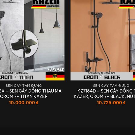
THIẾT BỊ VỆ SINH KAZER GERMANY
SEN CÂY TẮM ĐỨNG
SEN CÂY TẮM ĐỨNG
3X – SEN CÂY ĐỒNG THAU MẠ
KZ7184D – SEN CÂY ĐỒNG
CHẤT LƯỢNG – CAO CẤP – HIỆN ĐẠ
CROM 7+ TITAN KAZER
KAZER, CROM 7+ BLACK, NÚ
10.000.000
₫
10.725.000
₫
 CHO TRẢI NGHIỆM THIẾT BỊ VỆ SI