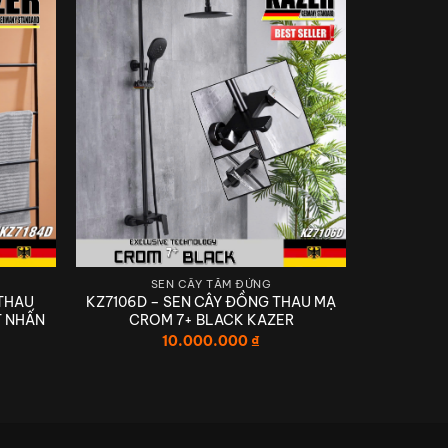
SEN CÂY TẮM ĐỨNG
 THAU
KZ7106D – SEN CÂY ĐỒNG THAU MẠ
I
T NHẤN
CROM 7+ BLACK KAZER
10.000.000
₫
NH ĐẲNG CẤP