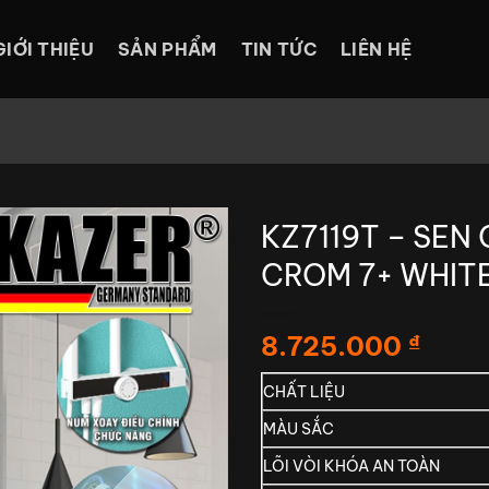
GIỚI THIỆU
SẢN PHẨM
TIN TỨC
LIÊN HỆ
KZ7119T – SEN
CROM 7+ WHIT
8.725.000
₫
CHẤT LIỆU
MÀU SẮC
LÕI VÒI KHÓA AN TOÀN