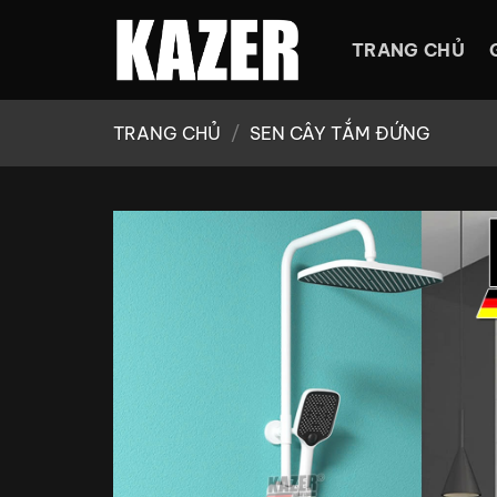
Bỏ
qua
TRANG CHỦ
nội
dung
TRANG CHỦ
/
SEN CÂY TẮM ĐỨNG