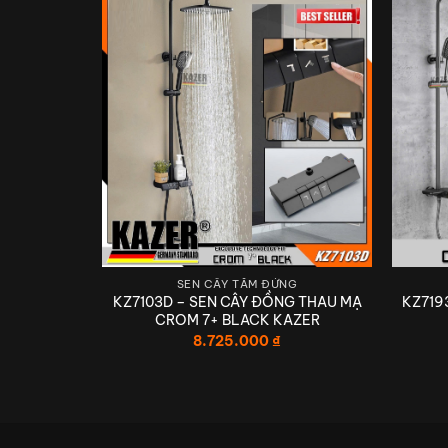
G
SEN CÂY TẮM ĐỨNG
ỒNG THAU
KZ7103D – SEN CÂY ĐỒNG THAU MẠ
KZ719
TAN XÁM,
CROM 7+ BLACK KAZER
 SỬ DỤNG
8.725.000
₫
TIÊN PHONG