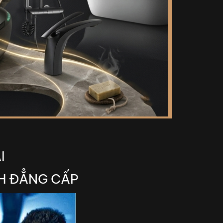
I
NH ĐẲNG CẤP