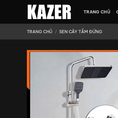
Bỏ
qua
TRANG CHỦ
nội
dung
TRANG CHỦ
/
SEN CÂY TẮM ĐỨNG