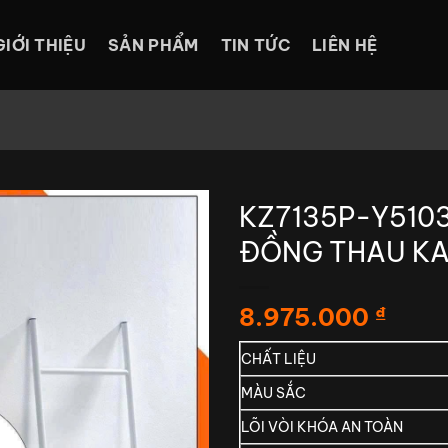
GIỚI THIỆU
SẢN PHẨM
TIN TỨC
LIÊN HỆ
KZ7135P-Y510
ĐỒNG THAU KA
8.975.000
₫
CHẤT LIỆU
MÀU SẮC
LÕI VÒI KHÓA AN TOÀN