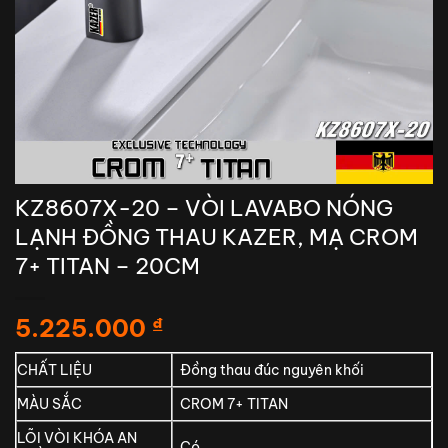
KZ8607X-20 – VÒI LAVABO NÓNG
LẠNH ĐỒNG THAU KAZER, MẠ CROM
7+ TITAN – 20CM
5.225.000
₫
CHẤT LIỆU
Đồng thau đúc nguyên khối
MÀU SẮC
CROM 7+ TITAN
LÕI VÒI KHÓA AN
Có