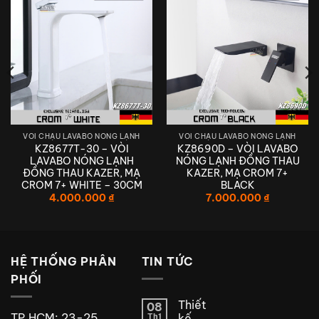
VÒI CHẬU LAVABO NÓNG LẠNH
VÒI CHẬU LAVABO NÓNG LẠNH
KZ8677T-30 – VÒI
KZ8690D – VÒI LAVABO
LAVABO NÓNG LẠNH
NÓNG LẠNH ĐỒNG THAU
ĐỒNG THAU KAZER, MẠ
KAZER, MẠ CROM 7+
CROM 7+ WHITE – 30CM
BLACK
4.000.000
₫
7.000.000
₫
HỆ THỐNG PHÂN
TIN TỨC
PHỐI
Thiết
08
TP.HCM: 23-25
Th1
kế