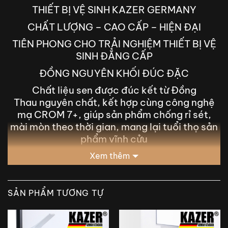
THIẾT BỊ VỆ SINH KAZER GERMANY
CHẤT LƯỢNG – CAO CẤP – HIỆN ĐẠI
TIÊN PHONG CHO TRẢI NGHIỆM THIẾT BỊ VỆ
SINH ĐẲNG CẤP
ĐỒNG NGUYÊN KHỐI ĐÚC ĐẶC
Chất liệu sen được đúc kết từ Đồng
Thau nguyên chất, kết hợp cùng công nghệ
mạ CROM 7+, giúp sản phẩm chống rỉ sét,
mài mòn theo thời gian, mang lại tuổi thọ sản
phẩm vĩnh cửu
Xem thêm
SẢN PHẨM TƯƠNG TỰ