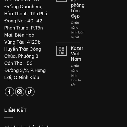
phòng
Đường Quách Vũ,
tắm
Hòa Thạnh, Tân Phú
đẹp
Đồng Nai: 40-42
Chức
Phan Trung, P.Tân
năng
bình luận
Mai, Biên Hoà
ở
bị tắt
Vũng Tàu: 4129b
Thiết
kế
Kazer
Huyền Trân Công
08
phòng
Th1
Việt
Chúa, Phường 8
tắm
Nam
đẹp
Cần Thơ: 153
Chức
Đường 3/2, P.Hưng
năng
bình
Lợi, Q.Ninh Kiều
luận bị
ở
tắt
Kazer
Việt
Nam
LIÊN KẾT