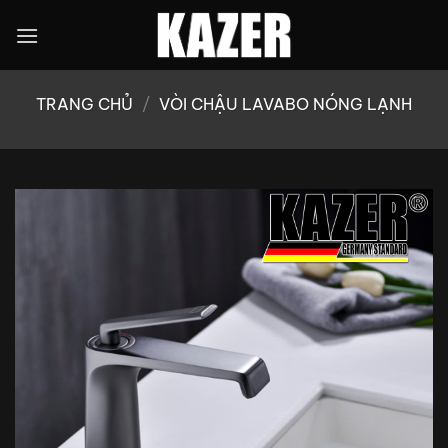
Bỏ
qua
nội
dung
TRANG CHỦ
/
VÒI CHẬU LAVABO NÓNG LẠNH