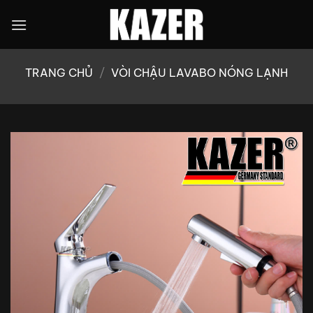
Bỏ
qua
nội
dung
TRANG CHỦ
/
VÒI CHẬU LAVABO NÓNG LẠNH