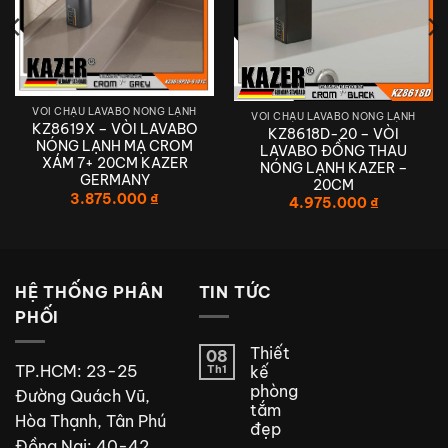
VÒI CHẬU LAVABO NÓNG LẠNH
VÒI CHẬU LAVABO NÓNG LẠNH
KZ8619X – VÒI LAVABO
KZ8618D-20 – VÒI
NÓNG LẠNH MẠ CROM
LAVABO ĐỒNG THAU
XÁM 7+ 20CM KAZER
NÓNG LẠNH KAZER –
GERMANY
20CM
3.875.000
₫
4.975.000
₫
HỆ THỐNG PHÂN
TIN TỨC
PHỐI
Thiết
08
TP.HCM: 23-25
Th1
kế
phòng
Đường Quách Vũ,
tắm
Hòa Thạnh, Tân Phú
đẹp
Đồng Nai: 40-42