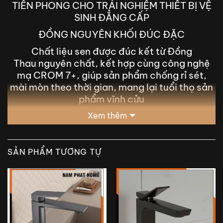
TIÊN PHONG CHO TRẢI NGHIỆM THIẾT BỊ VỆ
SINH ĐẲNG CẤP
ĐỒNG NGUYÊN KHỐI ĐÚC ĐẶC
Chất liệu sen được đúc kết từ Đồng
Thau nguyên chất, kết hợp cùng công nghệ
mạ CROM 7+, giúp sản phẩm chống rỉ sét,
mài mòn theo thời gian, mang lại tuổi thọ sản
phẩm vĩnh cửu
Xem thêm
SẢN PHẨM TƯƠNG TỰ