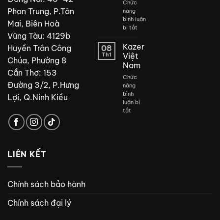
Chức
Phan Trung, P.Tân
năng
bình luận
Mai, Biên Hoà
ở
bị tắt
Vũng Tàu: 4129b
Thiết
kế
Kazer
Huyền Trân Công
08
phòng
Th1
Việt
Chúa, Phường 8
tắm
Nam
đẹp
Cần Thơ: 153
Chức
Đường 3/2, P.Hưng
năng
bình
Lợi, Q.Ninh Kiều
luận bị
ở
tắt
Kazer
Việt
Nam
LIÊN KẾT
Chính sách bảo hành
Chính sách đại lý