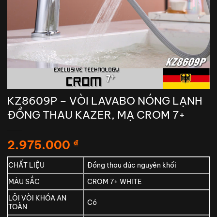
KZ8609P – VÒI LAVABO NÓNG LẠNH
ĐỒNG THAU KAZER, MẠ CROM 7+
2.975.000
₫
CHẤT LIỆU
Đồng thau đúc nguyên khối
MÀU SẮC
CROM 7+ WHITE
LÕI VÒI KHÓA AN
Có
TOÀN