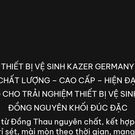
THIẾT BỊ VỆ SINH KAZER GERMANY
CHẤT LƯỢNG – CAO CẤP – HIỆN ĐẠ
 CHO TRẢI NGHIỆM THIẾT BỊ VỆ SI
ĐỒNG NGUYÊN KHỐI ĐÚC ĐẶC
ết từ Đồng Thau nguyên chất, kết h
ỉ sét, mài mòn theo thời gian, mang 