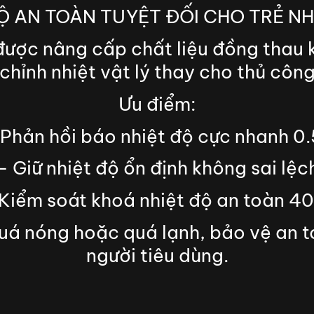
Ộ AN TOÀN TUYỆT ĐỐI CHO TRẺ NHỎ
 được nâng cấp chất liệu đồng thau
chỉnh nhiệt vật lý thay cho thủ côn
Ưu điểm:
 Phản hồi báo nhiệt độ cực nhanh 0.
– Giữ nhiệt độ ổn định không sai lệc
Kiểm soát khoá nhiệt độ an toàn 4
uá nóng hoặc quá lạnh, bảo vệ an t
người tiêu dùng.