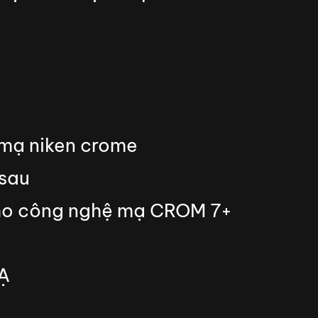
 mạ niken crome
 sau
 cho công nghệ mạ CROM 7+
Ạ