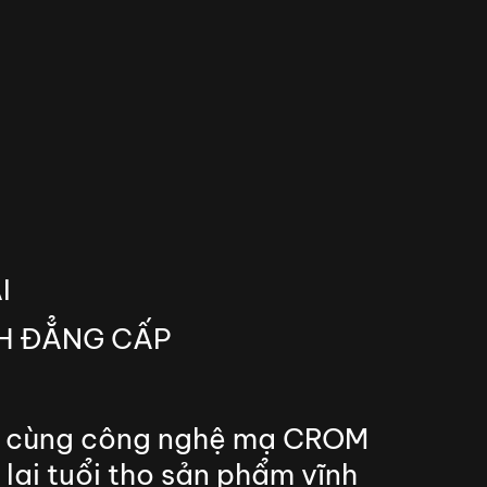
I
NH ĐẲNG CẤP
ợp cùng công nghệ mạ CROM
lại tuổi thọ sản phẩm vĩnh