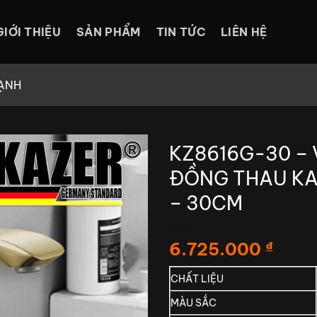
GIỚI THIỆU
SẢN PHẨM
TIN TỨC
LIÊN HỆ
ẠNH
KZ8616G-30 –
ĐỒNG THAU KA
– 30CM
6.725.000
₫
CHẤT LIỆU
MÀU SẮC