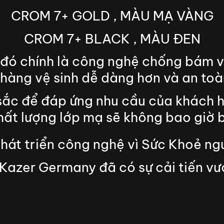
CROM 7+ GOLD , MÀU MẠ VÀNG
CROM 7+ BLACK , MÀU ĐEN
ất đó chính là công nghệ chống bám
hàng vệ sinh dễ dàng hơn và an toàn
sắc để đáp ứng nhu cầu của khách 
t lượng lớp mạ sẽ không bao giờ bị 
phát triển công nghệ vì Sức Khoẻ ng
Kazer Germany đã có sự cải tiến vư