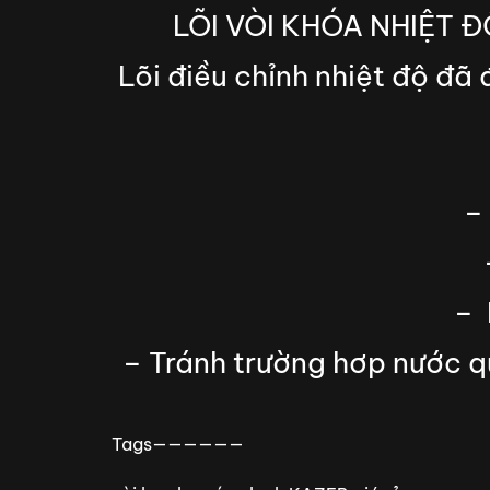
LÕI VÒI KHÓA NHIỆT Đ
Lõi điều chỉnh nhiệt độ đã
–
– 
– Tránh trường hơp nước q
Tags——————