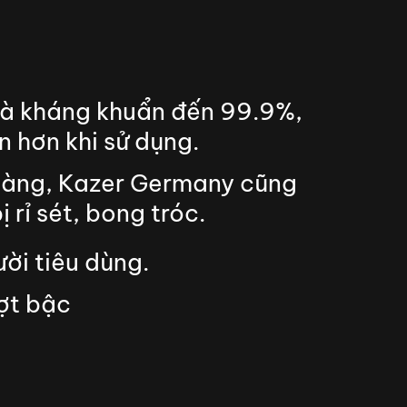
 và kháng khuẩn đến 99.9%,
 hơn khi sử dụng.
hàng, Kazer Germany cũng
rỉ sét, bong tróc.
ười tiêu dùng.
ợt bậc