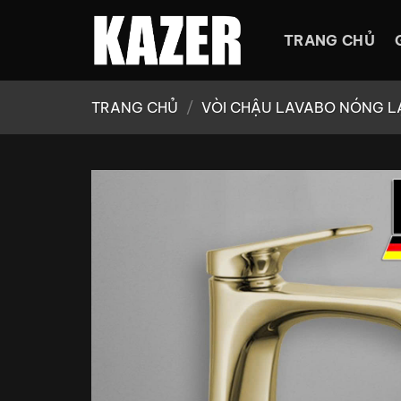
Bỏ
qua
TRANG CHỦ
nội
dung
TRANG CHỦ
/
VÒI CHẬU LAVABO NÓNG L