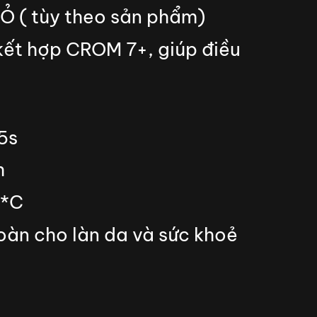
 ( tùy theo sản phẩm)
 kết hợp CROM 7+, giúp điều
g
5s
h
0*C
oàn cho làn da và sức khoẻ