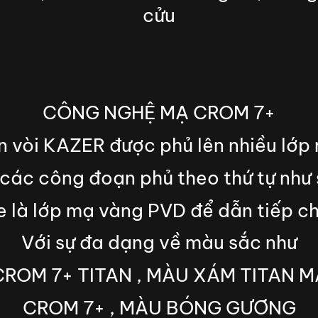
cửu
CÔNG NGHỆ MẠ CROM 7+
 vòi KAZER được phủ lên nhiều lớp
các công đoạn phủ theo thứ tự như
e là lớp mạ vàng PVD để dẫn tiếp
Với sự đa dạng về màu sắc như
CROM 7+ TITAN , MÀU XÁM TITAN M
CROM 7+ , MÀU BÓNG GƯƠNG