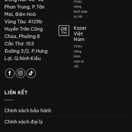
Chức
Phan Trung, P.Tân
năng
bình luận
Mai, Biên Hoà
ở
bị tắt
Vũng Tàu: 4129b
Thiết
kế
Kazer
Huyền Trân Công
08
phòng
Th1
Việt
Chúa, Phường 8
tắm
Nam
đẹp
Cần Thơ: 153
Chức
Đường 3/2, P.Hưng
năng
bình
Lợi, Q.Ninh Kiều
luận bị
ở
tắt
Kazer
Việt
Nam
LIÊN KẾT
Chính sách bảo hành
Chính sách đại lý