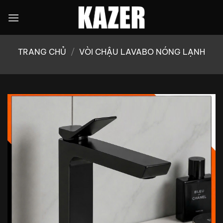
Bỏ
qua
nội
dung
TRANG CHỦ
/
VÒI CHẬU LAVABO NÓNG LẠNH