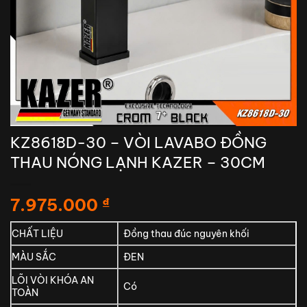
KZ8618D-30 – VÒI LAVABO ĐỒNG
THAU NÓNG LẠNH KAZER – 30CM
7.975.000
₫
CHẤT LIỆU
Đồng thau đúc nguyên khối
MÀU SẮC
ĐEN
LÕI VÒI KHÓA AN
Có
TOÀN