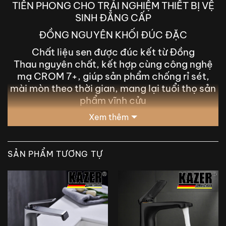
TIÊN PHONG CHO TRẢI NGHIỆM THIẾT BỊ VỆ
SINH ĐẲNG CẤP
ĐỒNG NGUYÊN KHỐI ĐÚC ĐẶC
Chất liệu sen được đúc kết từ Đồng
Thau nguyên chất, kết hợp cùng công nghệ
mạ CROM 7+, giúp sản phẩm chống rỉ sét,
mài mòn theo thời gian, mang lại tuổi thọ sản
phẩm vĩnh cửu
Xem thêm
SẢN PHẨM TƯƠNG TỰ