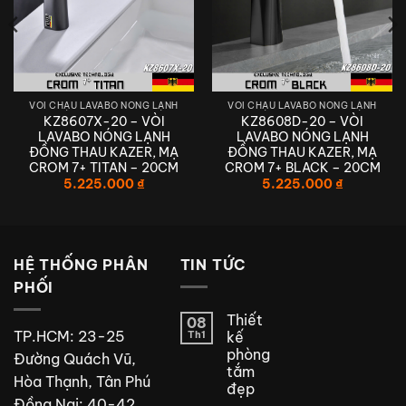
VÒI CHẬU LAVABO NÓNG LẠNH
VÒI CHẬU LAVABO NÓNG LẠNH
KZ8607X-20 – VÒI
KZ8608D-20 – VÒI
LAVABO NÓNG LẠNH
LAVABO NÓNG LẠNH
ĐỒNG THAU KAZER, MẠ
ĐỒNG THAU KAZER, MẠ
CROM 7+ TITAN – 20CM
CROM 7+ BLACK – 20CM
5.225.000
₫
5.225.000
₫
HỆ THỐNG PHÂN
TIN TỨC
PHỐI
Thiết
08
TP.HCM: 23-25
Th1
kế
phòng
Đường Quách Vũ,
tắm
Hòa Thạnh, Tân Phú
đẹp
Đồng Nai: 40-42