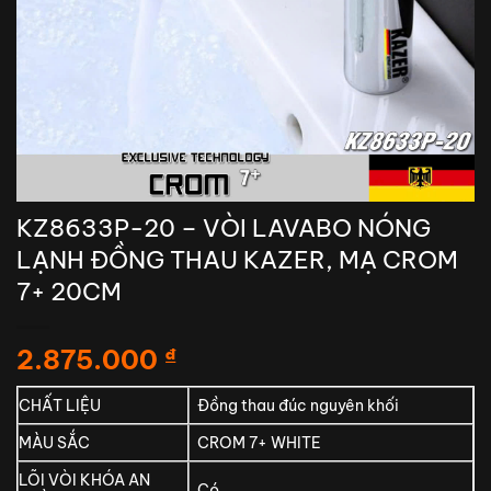
KZ8633P-20 – VÒI LAVABO NÓNG
LẠNH ĐỒNG THAU KAZER, MẠ CROM
7+ 20CM
2.875.000
₫
CHẤT LIỆU
Đồng thau đúc nguyên khối
MÀU SẮC
CROM 7+ WHITE
LÕI VÒI KHÓA AN
Có