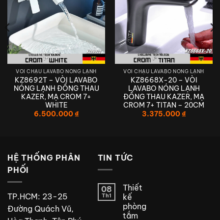
VÒI CHẬU LAVABO NÓNG LẠNH
VÒI CHẬU LAVABO NÓNG LẠNH
KZ8692T – VÒI LAVABO
KZ8668X-20 – VÒI
NÓNG LẠNH ĐỒNG THAU
LAVABO NÓNG LẠNH
KAZER, MẠ CROM 7+
ĐỒNG THAU KAZER, MẠ
WHITE
CROM 7+ TITAN – 20CM
6.500.000
₫
3.375.000
₫
HỆ THỐNG PHÂN
TIN TỨC
PHỐI
Thiết
08
TP.HCM: 23-25
Th1
kế
phòng
Đường Quách Vũ,
tắm