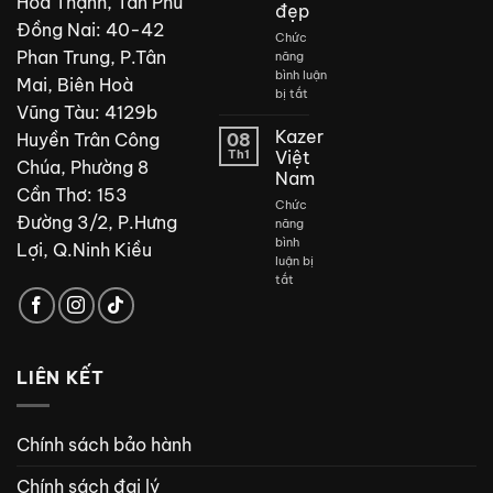
Hòa Thạnh, Tân Phú
đẹp
Đồng Nai: 40-42
Chức
Phan Trung, P.Tân
năng
bình luận
Mai, Biên Hoà
ở
bị tắt
Vũng Tàu: 4129b
Thiết
kế
Kazer
Huyền Trân Công
08
phòng
Th1
Việt
Chúa, Phường 8
tắm
Nam
đẹp
Cần Thơ: 153
Chức
Đường 3/2, P.Hưng
năng
bình
Lợi, Q.Ninh Kiều
luận bị
ở
tắt
Kazer
Việt
Nam
LIÊN KẾT
Chính sách bảo hành
Chính sách đại lý