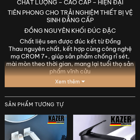
CHẤT LƯỢNG – CAO CẤP – HIỆN ĐẠI
TIÊN PHONG CHO TRẢI NGHIỆM THIẾT BỊ VỆ
SINH ĐẲNG CẤP
ĐỒNG NGUYÊN KHỐI ĐÚC ĐẶC
Chất liệu sen được đúc kết từ Đồng
Thau nguyên chất, kết hợp cùng công nghệ
mạ CROM 7+, giúp sản phẩm chống rỉ sét,
mài mòn theo thời gian, mang lại tuổi thọ sản
phẩm vĩnh cửu
Xem thêm
SẢN PHẨM TƯƠNG TỰ