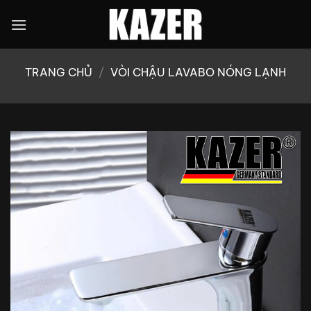
Bỏ
qua
nội
dung
TRANG CHỦ
/
VÒI CHẬU LAVABO NÓNG LẠNH