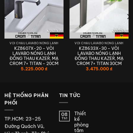
VÒI CHẬU LAVABO NÓNG LẠNH
VÒI CHẬU LAVABO NÓNG LẠNH
KZ8607X-20 – VÒI
KZ8633X-30 – VÒI
LAVABO NÓNG LẠNH
LAVABO NÓNG LẠNH
ĐỒNG THAU KAZER, MẠ
ĐỒNG THAU KAZER, MẠ
CROM 7+ TITAN – 20CM
CROM 7+ TITAN 30CM
5.225.000
₫
3.475.000
₫
HỆ THỐNG PHÂN
TIN TỨC
PHỐI
Thiết
08
TP.HCM: 23-25
Th1
kế
phòng
Đường Quách Vũ,
tắm