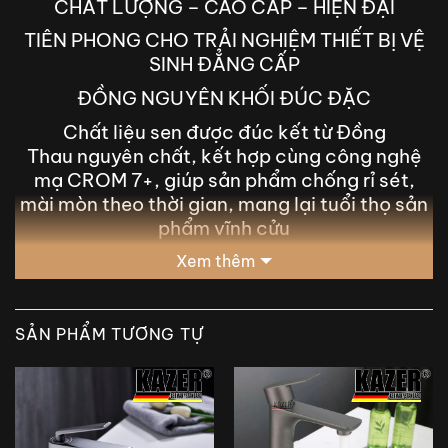
CHẤT LƯỢNG – CAO CẤP – HIỆN ĐẠI
TIÊN PHONG CHO TRẢI NGHIỆM THIẾT BỊ VỆ
SINH ĐẲNG CẤP
ĐỒNG NGUYÊN KHỐI ĐÚC ĐẶC
Chất liệu sen được đúc kết từ Đồng
Thau nguyên chất, kết hợp cùng công nghệ
mạ CROM 7+, giúp sản phẩm chống rỉ sét,
mài mòn theo thời gian, mang lại tuổi thọ sản
phẩm vĩnh cửu
Xem thêm
SẢN PHẨM TƯƠNG TỰ