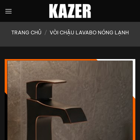
Bỏ
qua
nội
dung
TRANG CHỦ
/
VÒI CHẬU LAVABO NÓNG LẠNH