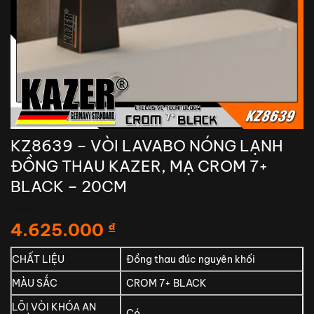
KZ8639 – VÒI LAVABO NÓNG LẠNH
ĐỒNG THAU KAZER, MẠ CROM 7+
BLACK – 20CM
4.625.000
₫
CHẤT LIỆU
Đồng thau đúc nguyên khối
MÀU SẮC
CROM 7+ BLACK
LÕI VÒI KHÓA AN
Có