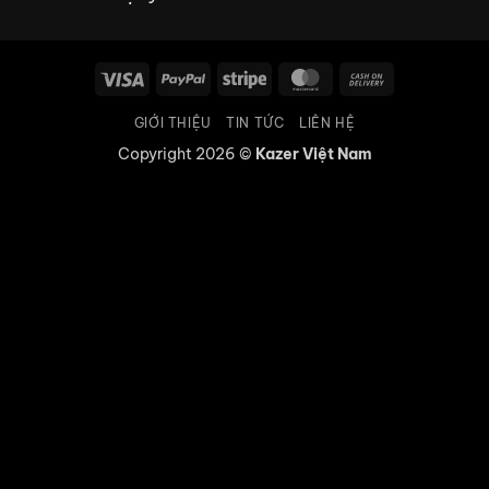
Visa
PayPal
Stripe
MasterCard
Cash
On
GIỚI THIỆU
TIN TỨC
LIÊN HỆ
Delivery
Copyright 2026 ©
Kazer Việt Nam
CÔNG NGHỆ MẠ CROM 7+
Lớp mạ của Sen vòi KAZER được phủ lên
nhiều lớp mạ niken crome
Và các công đoạn phủ theo thứ tự như sau
Sau nhiều lớp Niken Crome là lớp mạ vàng
PVD để dẫn tiếp cho công nghệ mạ CROM 7+
Với sự đa dạng về màu sắc như
CROM 7+ TITAN , MÀU XÁM TITAN MẠ