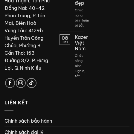
Hòa Thạnh, Tân Phú
đẹp
Đồng Nai: 40-42
Chức
Phan Trung, P.Tân
năng
bình luận
Mai, Biên Hoà
ở
bị tắt
Vũng Tàu: 4129b
Thiết
kế
Kazer
Huyền Trân Công
08
phòng
Th1
Việt
Chúa, Phường 8
tắm
Nam
đẹp
Cần Thơ: 153
Chức
Đường 3/2, P.Hưng
năng
bình
Lợi, Q.Ninh Kiều
luận bị
ở
tắt
Kazer
Việt
Nam
LIÊN KẾT
Chính sách bảo hành
Chính sách đại lý