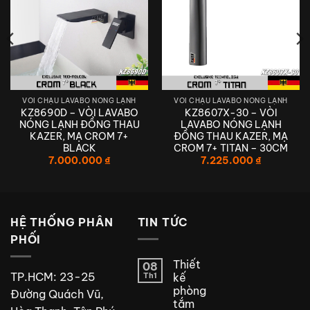
VÒI CHẬU LAVABO NÓNG LẠNH
VÒI CHẬU LAVABO NÓNG LẠNH
KZ8690D – VÒI LAVABO
KZ8607X-30 – VÒI
NÓNG LẠNH ĐỒNG THAU
LAVABO NÓNG LẠNH
KAZER, MẠ CROM 7+
ĐỒNG THAU KAZER, MẠ
BLACK
CROM 7+ TITAN – 30CM
7.000.000
₫
7.225.000
₫
HỆ THỐNG PHÂN
TIN TỨC
PHỐI
Thiết
08
TP.HCM: 23-25
Th1
kế
phòng
Đường Quách Vũ,
tắm