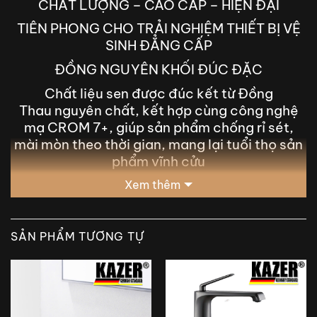
CHẤT LƯỢNG – CAO CẤP – HIỆN ĐẠI
TIÊN PHONG CHO TRẢI NGHIỆM THIẾT BỊ VỆ
SINH ĐẲNG CẤP
ĐỒNG NGUYÊN KHỐI ĐÚC ĐẶC
Chất liệu sen được đúc kết từ Đồng
Thau nguyên chất, kết hợp cùng công nghệ
mạ CROM 7+, giúp sản phẩm chống rỉ sét,
mài mòn theo thời gian, mang lại tuổi thọ sản
phẩm vĩnh cửu
Xem thêm
SẢN PHẨM TƯƠNG TỰ