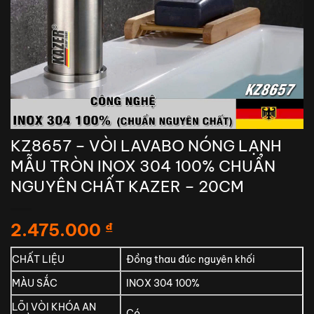
KZ8657 – VÒI LAVABO NÓNG LẠNH
MẪU TRÒN INOX 304 100% CHUẨN
NGUYÊN CHẤT KAZER – 20CM
2.475.000
₫
CHẤT LIỆU
Đồng thau đúc nguyên khối
MÀU SẮC
INOX 304 100%
LÕI VÒI KHÓA AN
Có