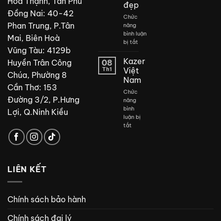
Hòa Thạnh, Tân Phú
đẹp
Đồng Nai: 40-42
Chức
Phan Trung, P.Tân
năng
bình luận
Mai, Biên Hoà
ở
bị tắt
Vũng Tàu: 4129b
Thiết
kế
Kazer
Huyền Trân Công
08
phòng
Th1
Việt
Chúa, Phường 8
tắm
Nam
đẹp
Cần Thơ: 153
Chức
Đường 3/2, P.Hưng
năng
bình
Lợi, Q.Ninh Kiều
luận bị
ở
tắt
Kazer
Việt
Nam
LIÊN KẾT
Chính sách bảo hành
Chính sách đại lý