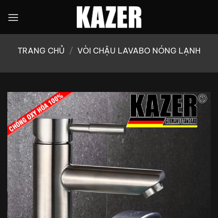
Bỏ
qua
nội
dung
TRANG CHỦ
/
VÒI CHẬU LAVABO NÓNG LẠNH