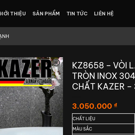
GIỚI THIỆU
SẢN PHẨM
TIN TỨC
LIÊN HỆ
ẠNH
KZ8658 – VÒI
TRÒN INOX 30
CHẤT KAZER –
3.050.000
₫
CHẤT LIỆU
MÀU SẮC