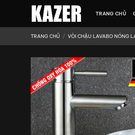
Bỏ
qua
TRANG CHỦ
nội
dung
TRANG CHỦ
/
VÒI CHẬU LAVABO NÓNG L