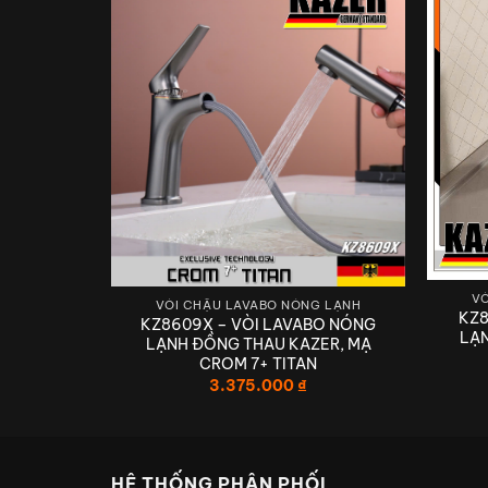
VÒ
G LẠNH
VÒI CHẬU LAVABO NÓNG LẠNH
KZ8
ABO NÓNG
KZ8609X – VÒI LAVABO NÓNG
LẠ
ER, MẠ
LẠNH ĐỒNG THAU KAZER, MẠ
20CM
CROM 7+ TITAN
3.375.000
₫
TIÊN PHONG
HỆ THỐNG PHÂN PHỐI