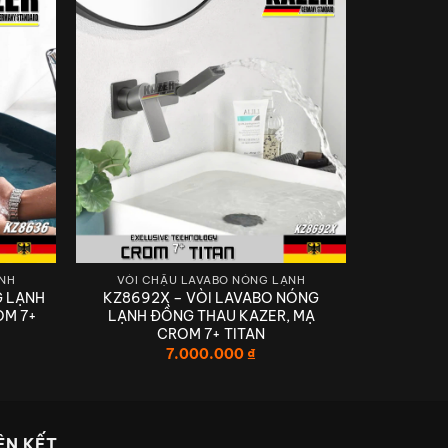
ẠNH
VÒI CHẬU LAVABO NÓNG LẠNH
G LẠNH
KZ8692X – VÒI LAVABO NÓNG
OM 7+
LẠNH ĐỒNG THAU KAZER, MẠ
CROM 7+ TITAN
I
7.000.000
₫
NH ĐẲNG CẤP
ÊN KẾT