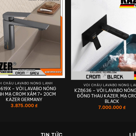
I CHẬU LAVABO NÓNG LẠNH
VÒI CHẬU LAVABO NÓNG L
619X – VÒI LAVABO NÓNG
KZ8636 – VÒI LAVABO NÓN
THIẾT BỊ VỆ SINH KAZER GERMANY
NH MẠ CROM XÁM 7+ 20CM
ĐỒNG THAU KAZER, MẠ CR
KAZER GERMANY
BLACK
CHẤT LƯỢNG – CAO CẤP – HIỆN ĐẠ
3.875.000
₫
7.000.000
₫
 CHO TRẢI NGHIỆM THIẾT BỊ VỆ SI
ĐỒNG NGUYÊN KHỐI ĐÚC ĐẶC
TIN TỨC
LI