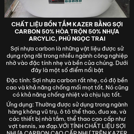
CHẤT LIỆU BỒN TẮM KAZER BẰNG SỢI
CARBON 50% HÒA TRỘN 50% NHỰA
ARCYLIC, PHỦ NGỌC TRAI
Sợi nhựa carbon là những vật liệu được sử
dụng rộng rãi trong nhiều ngành công nghiệp
nhờ vào đặc tính nhẹ và bền của chúng. Dưới
đây là một số điểm nổi bật
Đặc tính: Sợi nhựa carbon rất nhẹ, có độ bền
cao và khả năng chống mối mọt tốt. Nó cũng
có khả năng chống nhiệt và chịu lực tốt.
Ứng dụng: Thường được sử dụng trong ngành
hàng không vũ trụ, ô tô thể thao, đua xe, và
các thiết bị nhà tắm, thể thao cao cấp như
vợt tennis, xe đạp.VỚI TÍNH CHẤT LIỆU SỢI
NHỰA CARBON CAO CẤP NHƯ TRÊN KAZER