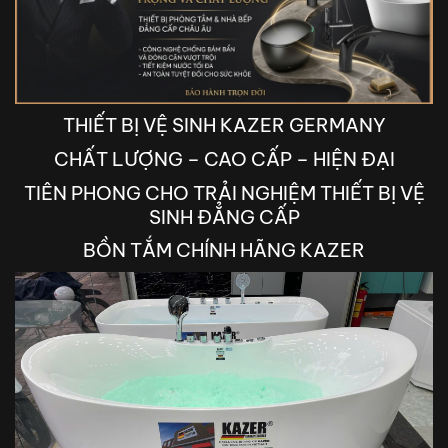
THIẾT BỊ VỆ SINH KAZER GERMANY
CHẤT LƯỢNG – CAO CẤP – HIỆN ĐẠI
TIÊN PHONG CHO TRẢI NGHIỆM THIẾT BỊ VỆ
SINH ĐẲNG CẤP
BỒN TẮM CHÍNH HÃNG KAZER