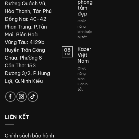
phòng
Đường Quách Vũ,
tắm
Hòa Thạnh, Tân Phú
đẹp
Đồng Nai: 40-42
Chức
Phan Trung, P.Tân
năng
bình luận
Mai, Biên Hoà
ở
bị tắt
Vũng Tàu: 4129b
Thiết
kế
Kazer
Huyền Trân Công
08
phòng
Th1
Việt
Chúa, Phường 8
tắm
Nam
đẹp
Cần Thơ: 153
Chức
Đường 3/2, P.Hưng
năng
bình
Lợi, Q.Ninh Kiều
luận bị
ở
tắt
Kazer
Việt
Nam
LIÊN KẾT
Chính sách bảo hành