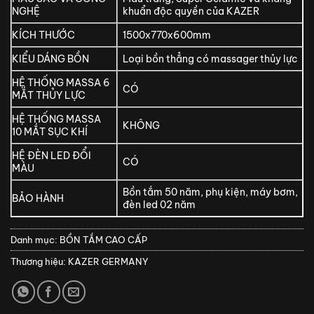
NGHỆ
khuẩn độc quyền của KAZER
KÍCH THƯỚC
1500x770x600mm
KIỂU DÁNG BỒN
Loại bồn thẳng có massager thủy lực
HỆ THỐNG MASSA 6
CÓ
MẮT THỦY LỰC
HỆ THỐNG MASSA
KHÔNG
10 MẮT SỤC KHÍ
HỆ ĐÈN LED ĐỔI
CÓ
MÀU
Bồn tắm 50 năm, phụ kiện, máy bơm,
BẢO HÀNH
đèn led 02 năm
Danh mục:
BỒN TẮM CAO CẤP
Thương hiệu:
KAZER GERMANY