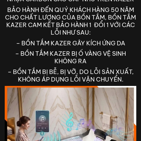
BẢO HÀNH ĐẾN QUÝ KHÁCH HÀNG 50 NĂM
CHO CHẤT LƯỢNG CỦA BỒN TẮM, BỒN TẮM
KAZER CAM KẾT BẢO HÀNH 1 ĐỔI 1 VỚI CÁC
LỖI NHƯ SAU:
– BỒN TẮM KAZER GÂY KÍCH ỨNG DA
– BỒN TẮM KAZER BỊ Ố VÀNG VỆ SINH
KHÔNG RA
– BỒN TẮM BỊ BỄ, BỊ VỠ, DO LỖI SẢN XUẤT,
KHÔNG ÁP DỤNG LỖI VẬN CHUYỂN.