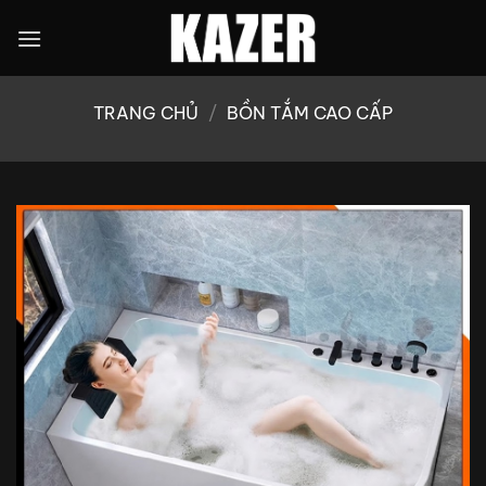
Bỏ
qua
nội
dung
TRANG CHỦ
/
BỒN TẮM CAO CẤP