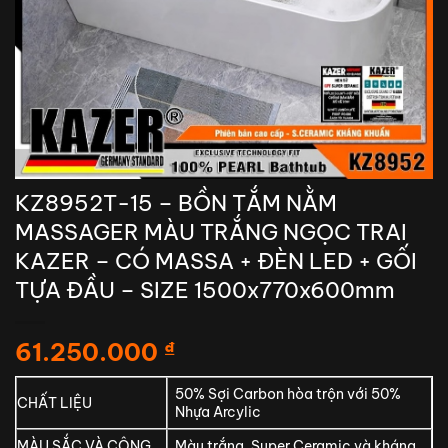
KZ8952T-15 – BỒN TẮM NẰM
MASSAGER MÀU TRẮNG NGỌC TRAI
KAZER – CÓ MASSA + ĐÈN LED + GỐI
TỰA ĐẦU – SIZE 1500x770x600mm
61.250.000
₫
50% Sợi Carbon hòa trộn với 50%
CHẤT LIỆU
Nhựa Arcylic
MÀU SẮC VÀ CÔNG
Màu trắng, Super Ceramic và kháng