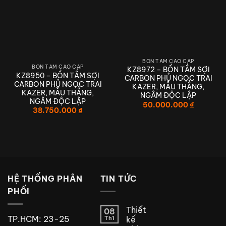
BỒN TẮM CAO CẤP
BỒN TẮM CAO CẤP
KZ8972 – BỒN TẮM SỢI
KZ8950 – BỒN TẮM SỢI
CARBON PHỦ NGỌC TRAI
CARBON PHỦ NGỌC TRAI
KAZER, MẪU THẲNG,
KAZER, MẪU THẲNG,
NGÂM ĐỘC LẬP
NGÂM ĐỘC LẬP
50.000.000
₫
38.750.000
₫
HỆ THỐNG PHÂN
TIN TỨC
PHỐI
Thiết
08
TP.HCM: 23-25
Th1
kế