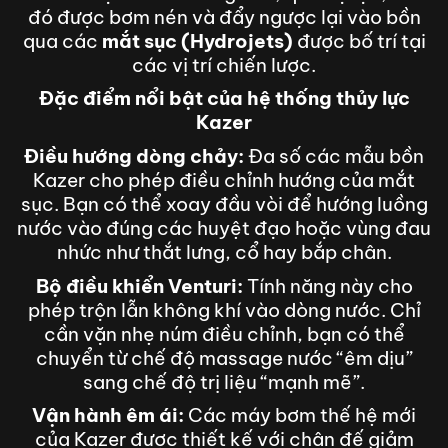
đó được bơm nén và đẩy ngược lại vào bồn
qua các
mắt sục (Hydrojets)
được bố trí tại
các vị trí chiến lược.
Đặc điểm nổi bật của hệ thống thủy lực
Kazer
Điều hướng dòng chảy:
Đa số các mẫu bồn
Kazer cho phép điều chỉnh hướng của mắt
sục. Bạn có thể xoay đầu vòi để hướng luồng
nước vào đúng các huyệt đạo hoặc vùng đau
nhức như thắt lưng, cổ hay bắp chân.
Bộ điều khiển Venturi:
Tính năng này cho
phép trộn lẫn không khí vào dòng nước. Chỉ
cần vặn nhẹ núm điều chỉnh, bạn có thể
chuyển từ chế độ massage nước “êm dịu”
sang chế độ trị liệu “mạnh mẽ”.
Vận hành êm ái:
Các máy bơm thế hệ mới
của Kazer được thiết kế với chân đế giảm