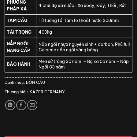
PHƯƠNG
4 chế độ xã nước : Xã xoáy, Đẩy, Thổi , Rút
PHÁP XẢ
TÂM CẦU
Từ tường tới tâm lỗ thoát nước 300mm
TẢI TRỌNG
400kg
NẮP NGỒI
Nắp ngồi nhựa nguyên sinh + carbon, Phủ full
Ceramic nắp ngồi sáng bóng
NÂNG CẤP
Men sứ trắng 30 năm – Bộ xã 05 năm – Nắp
BẢO HÀNH
Ngồi 03 năm
Danh mục:
BỒN CẦU
Thương hiệu:
KAZER GERMANY