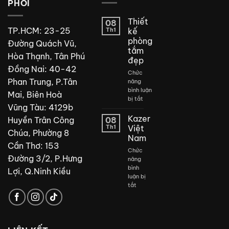
Hệ thống xả hiện đại cho dòng nước hút, xoáy, đẩy,
PHỐI
thổi bao phủ toàn bộ lòng bồn cầu giúp xả mạnh mẽ
Thiết
08
và sạch sẽ chất cặn bã, đồng thời hạn chế bám bẩn
TP.HCM: 23-25
Th1
kế
trên lỗ xả, đảm bảo vệ sinh.
phòng
Đường Quách Vũ,
tắm
Hòa Thạnh, Tân Phú
đẹp
Đồng Nai: 40-42
Chức
Phan Trung, P.Tân
năng
bình luận
Mai, Biên Hoà
ở
bị tắt
Vũng Tàu: 4129b
Thiết
kế
Kazer
Huyền Trân Công
08
phòng
Th1
Việt
Chúa, Phường 8
tắm
Nam
đẹp
Cần Thơ: 153
Chức
Đường 3/2, P.Hưng
năng
bình
Lợi, Q.Ninh Kiều
luận bị
ở
tắt
Kazer
Việt
Nam