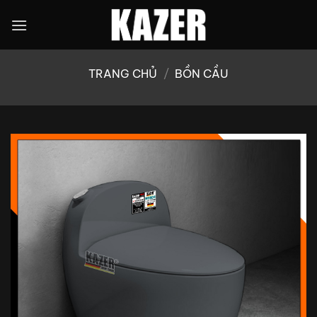
Bỏ
qua
nội
dung
TRANG CHỦ
/
BỒN CẦU