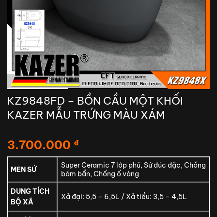
KZ9848FD – BỒN CẦU MỘT KHỐI
KAZER MẪU TRỨNG MÀU XÁM
3.700.000
₫
Super Ceramic 7 lớp phủ, Sứ đúc đặc, Chống
MEN SỨ
bám bẩn, Chống ố vàng
DUNG TÍCH
Xả đại: 5,5 – 6,5L / Xả tiểu: 3,5 – 4,5L
BỘ XÃ