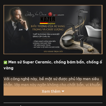
Men sứ Super Ceramic, chống bám bẩn, chống ố
vàng
Với công nghệ này, bề mặt sứ được phủ lớp men siêu
nhẵn, lớp men này ngăn không cho chất bẩn, vi khuẩn
hay nấm mốc bám vào bề mặt. Sự kết hợp của những
Xem thêm
đặc điểm nổi bật này đã tạo ra một bề mặt không đổi
màu cho những sản phẩm được tráng men trong suốt