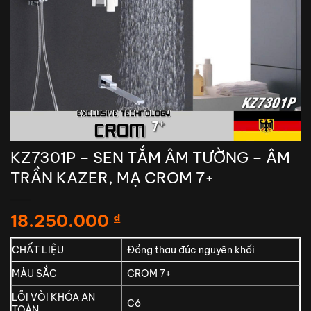
KZ7301P – SEN TẮM ÂM TƯỜNG – ÂM
TRẦN KAZER, MẠ CROM 7+
18.250.000
₫
CHẤT LIỆU
Đồng thau đúc nguyên khối
MÀU SẮC
CROM 7+
LÕI VÒI KHÓA AN
Có
TOÀN