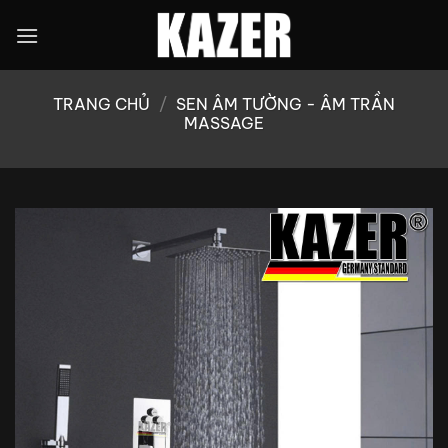
Bỏ
qua
nội
dung
TRANG CHỦ
/
SEN ÂM TƯỜNG - ÂM TRẦN
MASSAGE