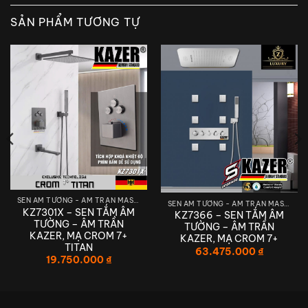
SẢN PHẨM TƯƠNG TỰ
SEN ÂM TƯỜNG - ÂM TRẦN MASSAGE
SEN ÂM TƯỜNG - ÂM TRẦN MASSAGE
KZ7301X – SEN TẮM ÂM
KZ7366 – SEN TẮM ÂM
TƯỜNG – ÂM TRẦN
TƯỜNG – ÂM TRẦN
KAZER, MẠ CROM 7+
KAZER, MẠ CROM 7+
TITAN
63.475.000
₫
19.750.000
₫