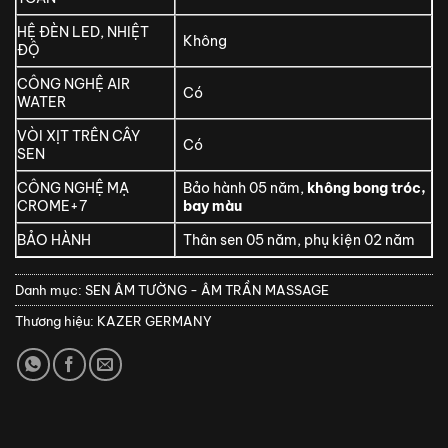
HỆ ĐÈN LED, NHIỆT
Không
ĐỘ
CÔNG NGHỆ AIR
Có
WATER
VÒI XỊT TRÊN CÂY
Có
SEN
CÔNG NGHỆ MẠ
Bảo hành 05 năm,
không bong tróc,
CROME+7
bay màu
BẢO HÀNH
Thân sen 05 năm, phụ kiện 02 năm
Danh mục:
SEN ÂM TƯỜNG - ÂM TRẦN MASSAGE
Thương hiệu:
KAZER GERMANY