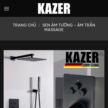
Bỏ
qua
nội
dung
TRANG CHỦ
/
SEN ÂM TƯỜNG - ÂM TRẦN
MASSAGE