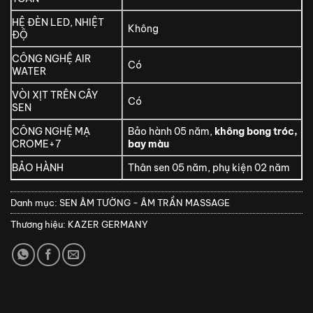
HỆ ĐÈN LED, NHIỆT
Không
ĐỘ
CÔNG NGHỆ AIR
Có
WATER
VÒI XỊT TRÊN CÂY
Có
SEN
CÔNG NGHỆ MẠ
Bảo hành 05 năm,
không bong tróc,
CROME+7
bay màu
BẢO HÀNH
Thân sen 05 năm, phụ kiện 02 năm
Danh mục:
SEN ÂM TƯỜNG - ÂM TRẦN MASSAGE
Thương hiệu:
KAZER GERMANY