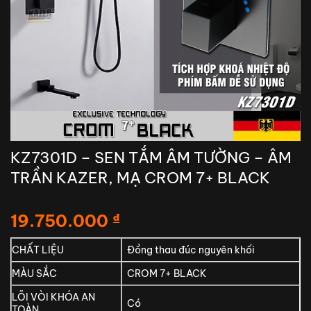
KZ7301D – SEN TẮM ÂM TƯỜNG – ÂM
TRẦN KAZER, MẠ CROM 7+ BLACK
19.750.000
₫
CHẤT LIỆU
Đồng thau đúc nguyên khối
MÀU SẮC
CROM 7+ BLACK
LÕI VÒI KHÓA AN
Có
TOÀN