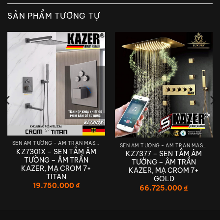
SẢN PHẨM TƯƠNG TỰ
SEN ÂM TƯỜNG - ÂM TRẦN MASSAGE
SEN ÂM TƯỜNG - ÂM TRẦN MASSAGE
KZ7301X – SEN TẮM ÂM
KZ7377 – SEN TẮM ÂM
TƯỜNG – ÂM TRẦN
TƯỜNG – ÂM TRẦN
KAZER, MẠ CROM 7+
KAZER, MẠ CROM 7+
TITAN
GOLD
19.750.000
₫
66.725.000
₫