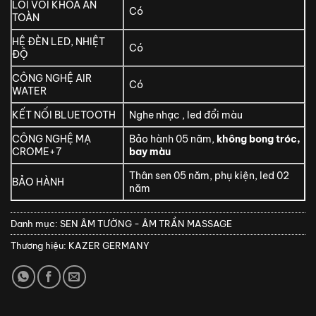
LÕI VÒI KHÓA AN
Có
TOÀN
HỆ ĐÈN LED, NHIỆT
Có
ĐỘ
CÔNG NGHỆ AIR
Có
WATER
KẾT NỐI BLUETOOTH
Nghe nhạc , led đổi màu
CÔNG NGHỆ MẠ
Bảo hành 05 năm,
không bong tróc,
CROME+7
bay màu
Thân sen 05 năm, phụ kiện, led 02
BẢO HÀNH
năm
Danh mục:
SEN ÂM TƯỜNG - ÂM TRẦN MASSAGE
Thương hiệu:
KAZER GERMANY