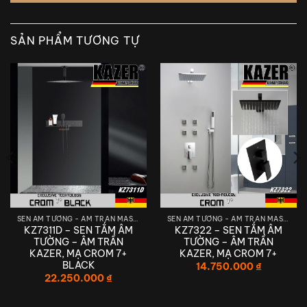
SẢN PHẨM TƯƠNG TỰ
SEN ÂM TƯỜNG - ÂM TRẦN MASSAGE
SEN ÂM TƯỜNG - ÂM TRẦN MASSAGE
KZ7311D – SEN TẮM ÂM
KZ7322 – SEN TẮM ÂM
TƯỜNG – ÂM TRẦN
TƯỜNG – ÂM TRẦN
KAZER, MẠ CROM 7+
KAZER, MẠ CROM 7+
BLACK
14.750.000
₫
22.250.000
₫