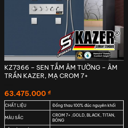
KZ7366 – SEN TẮM ÂM TƯỜNG – ÂM
TRẦN KAZER, MẠ CROM 7+
63.475.000
₫
CHẤT LIỆU
Đồng thau 100% đúc nguyên khối
CROM 7+ ,GOLD, BLACK, TITAN,
MÀU SẮC
BÓNG