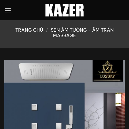
Bỏ
qua
nội
dung
TRANG CHỦ
/
SEN ÂM TƯỜNG - ÂM TRẦN
MASSAGE