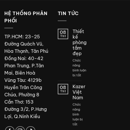
HỆ THỐNG PHÂN
TIN TỨC
2025 Công ty thiết bị vệ sinh Kazer Germany
PHỐI
ra mắt thị trường các sản phẩm Sen Vòi với
công nghệ mới mạ CROM 7+, VỚI 7 LỚP MẠ
Thiết
08
CAO CẤP
TP.HCM: 23-25
Th1
kế
phòng
Đường Quách Vũ,
Mang đến cho khách hàng trải nghiệm chất
tắm
Hòa Thạnh, Tân Phú
lượng nhất, hiện đại nhất của các mẫu sen
đẹp
Đồng Nai: 40-42
tắm trên thị trường.
Chức
Phan Trung, P.Tân
năng
Với sự đa dạng về màu sắc như
bình luận
Mai, Biên Hoà
ở
bị tắt
CROM+7 TITAN , MÀU XÁM TITAN
Vũng Tàu: 4129b
Thiết
kế
Kazer
Huyền Trân Công
08
CROM +7 , MÀU BÓNG GƯƠNG
phòng
Th1
Việt
Chúa, Phường 8
tắm
Nam
CROM +7 GOLD , MÀU MẠ VÀNG
đẹp
Cần Thơ: 153
Chức
CROM +7 BLACK , MÀU ĐEN
Đường 3/2, P.Hưng
năng
bình
Lợi, Q.Ninh Kiều
Đáp ứng nhu cầu của khách hàng, Kazer
luận bị
Germany cũng cam kết 100% chất lượng lớp
ở
tắt
Kazer