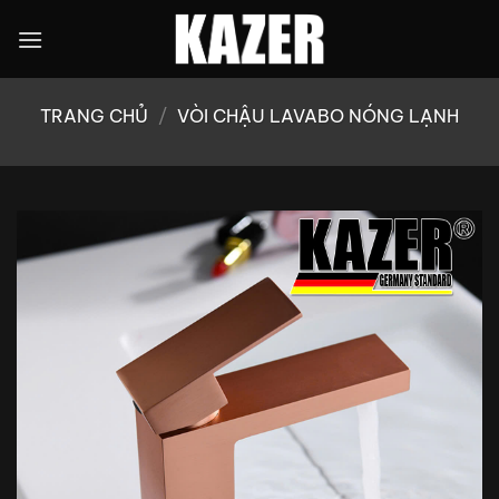
Bỏ
qua
nội
dung
TRANG CHỦ
/
VÒI CHẬU LAVABO NÓNG LẠNH