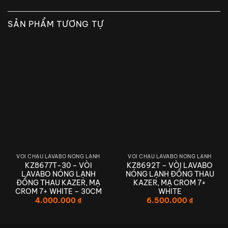
SẢN PHẨM TƯƠNG TỰ
VÒI CHẬU LAVABO NÓNG LẠNH
VÒI CHẬU LAVABO NÓNG LẠNH
KZ8677T-30 – VÒI
KZ8692T – VÒI LAVABO
LAVABO NÓNG LẠNH
NÓNG LẠNH ĐỒNG THAU
ĐỒNG THAU KAZER, MẠ
KAZER, MẠ CROM 7+
CROM 7+ WHITE – 30CM
WHITE
4.000.000
₫
6.500.000
₫