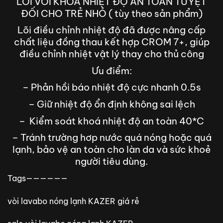
LÕI VÒI KHÓA NHIỆT ĐỘ AN TOÀN TUYỆT
ĐỐI CHO TRẺ NHỎ ( tùy theo sản phẩm)
Lõi điều chỉnh nhiệt độ đã được nâng cấp
chất liệu đồng thau kết hợp CROM 7+, giúp
điều chỉnh nhiệt vật lý thay cho thủ công
Ưu điểm:
– Phản hồi báo nhiệt độ cực nhanh 0.5s
– Giữ nhiệt độ ổn định không sai lệch
– Kiểm soát khoá nhiệt độ an toàn 40*C
– Tránh trường hơp nước quá nóng hoặc quá
lạnh, bảo vệ an toàn cho làn da và sức khoẻ
người tiêu dùng.
Tags——————
vòi lavabo nóng lạnh KAZER giá rẻ