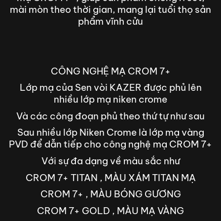
mài mòn theo thời gian, mang lại tuổi thọ sản
phẩm vĩnh cửu
CÔNG NGHỆ MẠ CROM 7+
Lớp mạ của Sen vòi KAZER được phủ lên
nhiều lớp mạ niken crome
Và các công đoạn phủ theo thứ tự như sau
Sau nhiều lớp Niken Crome là lớp mạ vàng
PVD để dẫn tiếp cho công nghệ mạ CROM 7+
Với sự đa dạng về màu sắc như
CROM 7+ TITAN , MÀU XÁM TITAN MẠ
CROM 7+ , MÀU BÓNG GƯƠNG
CROM 7+ GOLD , MÀU MẠ VÀNG