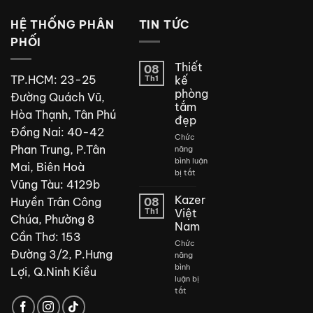
HỆ THỐNG PHÂN
TIN TỨC
PHỐI
Thiết
08
TP.HCM: 23-25
Th1
kế
phòng
Đường Quách Vũ,
tắm
Hòa Thạnh, Tân Phú
đẹp
Đồng Nai: 40-42
Chức
Phan Trung, P.Tân
năng
bình luận
Mai, Biên Hoà
ở
bị tắt
Vũng Tàu: 4129b
Thiết
kế
Kazer
Huyền Trân Công
08
phòng
Th1
Việt
Chúa, Phường 8
tắm
Nam
đẹp
Cần Thơ: 153
Chức
Đường 3/2, P.Hưng
năng
bình
Lợi, Q.Ninh Kiều
luận bị
ở
tắt
Kazer