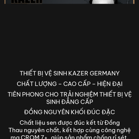
THIẾT BỊ VỆ SINH KAZER GERMANY
CHẤT LƯỢNG – CAO CẤP – HIỆN ĐẠI
TIÊN PHONG CHO TRẢI NGHIỆM THIẾT BỊ VỆ
SINH ĐẲNG CẤP
ĐỒNG NGUYÊN KHỐI ĐÚC ĐẶC
Chất liệu sen được đúc kết từ Đồng
Thau nguyên chất, kết hợp cùng công nghệ
mạ CROM 7+, giúp sản phẩm chống rỉ sét,