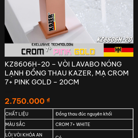
KZ8606H-20 – VÒI LAVABO NÓNG
LẠNH ĐỒNG THAU KAZER, MẠ CROM
7+ PINK GOLD – 20CM
2.750.000
₫
CHẤT LIỆU
Đồng thau đúc nguyên khối
MÀU SẮC
CROM 7+ WHITE
LÕI VÒI KHÓA AN
Có