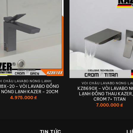
I CHẬU LAVABO NÓNG LẠNH
VÒI CHẬU LAVABO NÓNG L
18X-20 – VÒI LAVABO ĐỒNG
KZ8690X – VÒI LAVABO 
THIẾT BỊ VỆ SINH KAZER GERMANY
 NÓNG LẠNH KAZER – 20CM
LẠNH ĐỒNG THAU KAZER,
4.975.000
₫
CROM 7+ TITAN
CHẤT LƯỢNG – CAO CẤP – HIỆN ĐẠ
7.000.000
₫
 CHO TRẢI NGHIỆM THIẾT BỊ VỆ SI
ĐỒNG NGUYÊN KHỐI ĐÚC ĐẶC
TIN TỨC
LI