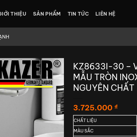
GIỚI THIỆU
SẢN PHẨM
TIN TỨC
LIÊN HỆ
ẠNH
KZ8633I-30 –
MẪU TRÒN INO
NGUYÊN CHẤT 
3.725.000
₫
CHẤT LIỆU
MÀU SẮC