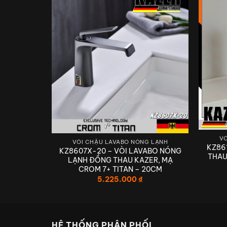
VÒ
G LẠNH
VÒI CHẬU LAVABO NÓNG LẠNH
KZ86
ABO NÓNG
KZ8607X-20 – VÒI LAVABO NÓNG
THAU
ER, MẠ
LẠNH ĐỒNG THAU KAZER, MẠ
30CM
CROM 7+ TITAN – 20CM
5.225.000
₫
TIÊN PHONG
HỆ THỐNG PHÂN PHỐI