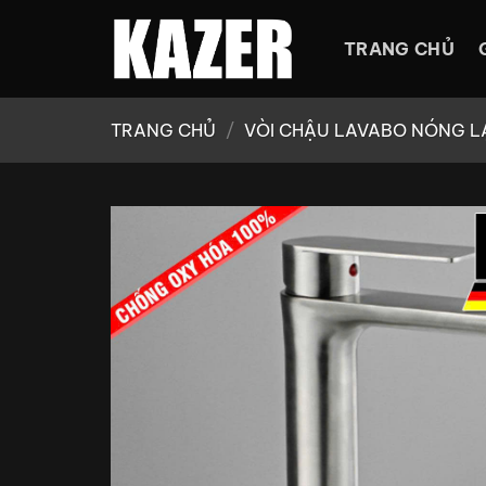
Bỏ
qua
TRANG CHỦ
nội
dung
TRANG CHỦ
/
VÒI CHẬU LAVABO NÓNG L