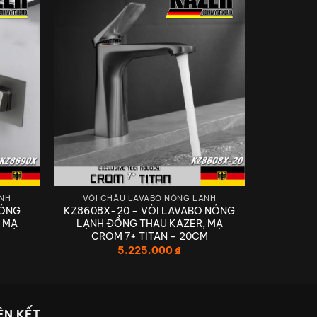
ẠNH
VÒI CHẬU LAVABO NÓNG LẠNH
NÓNG
KZ8608X-20 – VÒI LAVABO NÓNG
 MẠ
LẠNH ĐỒNG THAU KAZER, MẠ
CROM 7+ TITAN – 20CM
I
5.225.000
₫
NH ĐẲNG CẤP
ÊN KẾT