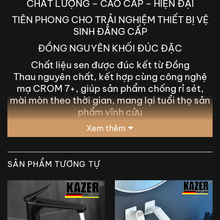
CHẤT LƯỢNG – CAO CẤP – HIỆN ĐẠI
TIÊN PHONG CHO TRẢI NGHIỆM THIẾT BỊ VỆ
SINH ĐẲNG CẤP
ĐỒNG NGUYÊN KHỐI ĐÚC ĐẶC
Chất liệu sen được đúc kết từ Đồng
Thau nguyên chất, kết hợp cùng công nghệ
mạ CROM 7+, giúp sản phẩm chống rỉ sét,
mài mòn theo thời gian, mang lại tuổi thọ sản
phẩm vĩnh cửu
Xem thêm
SẢN PHẨM TƯƠNG TỰ