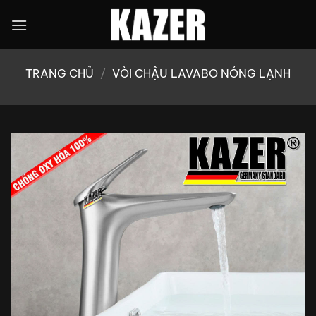
Bỏ
qua
nội
dung
TRANG CHỦ
/
VÒI CHẬU LAVABO NÓNG LẠNH