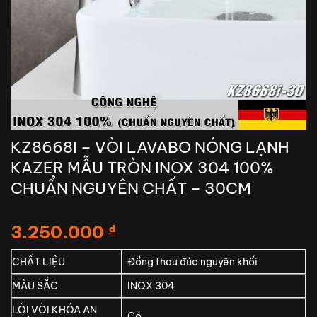
KZ8668I – VÒI LAVABO NÓNG LẠNH
KAZER MẪU TRÒN INOX 304 100%
CHUẨN NGUYÊN CHẤT – 30CM
3.250.000
₫
CHẤT LIỆU
Đồng thau đúc nguyên khối
MÀU SẮC
INOX 304
LÕI VÒI KHÓA AN
Có