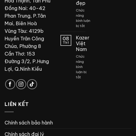
Hòa Thạnh, Tân Phú
đẹp
Đồng Nai: 40-42
Chức
Phan Trung, P.Tân
năng
bình luận
Mai, Biên Hoà
ở
bị tắt
Vũng Tàu: 4129b
Thiết
kế
Kazer
Huyền Trân Công
08
phòng
Th1
Việt
Chúa, Phường 8
tắm
Nam
đẹp
Cần Thơ: 153
Chức
Đường 3/2, P.Hưng
năng
bình
Lợi, Q.Ninh Kiều
luận bị
ở
tắt
Kazer
Việt
Nam
LIÊN KẾT
Chính sách bảo hành
Chính sách đại lý