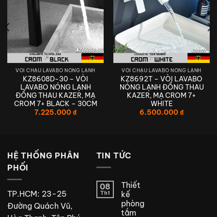
VÒI CHẬU LAVABO NÓNG LẠNH
VÒI CHẬU LAVABO NÓNG LẠNH
KZ8608D-30 – VÒI
KZ8692T – VÒI LAVABO
LAVABO NÓNG LẠNH
NÓNG LẠNH ĐỒNG THAU
ĐỒNG THAU KAZER, MẠ
KAZER, MẠ CROM 7+
CROM 7+ BLACK – 30CM
WHITE
7.225.000
₫
6.500.000
₫
HỆ THỐNG PHÂN
TIN TỨC
PHỐI
Thiết
08
TP.HCM: 23-25
Th1
kế
phòng
Đường Quách Vũ,
tắm