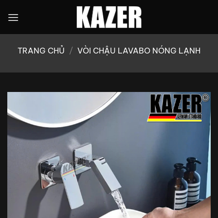
Bỏ
qua
nội
dung
TRANG CHỦ
/
VÒI CHẬU LAVABO NÓNG LẠNH