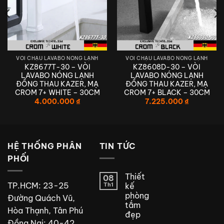
VÒI CHẬU LAVABO NÓNG LẠNH
VÒI CHẬU LAVABO NÓNG LẠNH
KZ8677T-30 – VÒI
KZ8608D-30 – VÒI
LAVABO NÓNG LẠNH
LAVABO NÓNG LẠNH
ĐỒNG THAU KAZER, MẠ
ĐỒNG THAU KAZER, MẠ
CROM 7+ WHITE – 30CM
CROM 7+ BLACK – 30CM
4.000.000
₫
7.225.000
₫
HỆ THỐNG PHÂN
TIN TỨC
PHỐI
Thiết
08
TP.HCM: 23-25
Th1
kế
phòng
Đường Quách Vũ,
tắm
Hòa Thạnh, Tân Phú
đẹp
Đồng Nai: 40-42