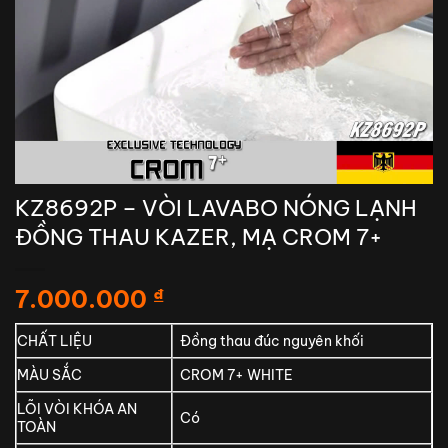
KZ8692P – VÒI LAVABO NÓNG LẠNH
ĐỒNG THAU KAZER, MẠ CROM 7+
7.000.000
₫
CHẤT LIỆU
Đồng thau đúc nguyên khối
MÀU SẮC
CROM 7+ WHITE
LÕI VÒI KHÓA AN
Có
TOÀN