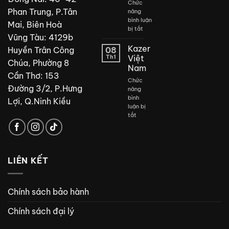
Chức
Phan Trung, P.Tân
năng
bình luận
Mai, Biên Hoà
ở
bị tắt
Vũng Tàu: 4129b
Thiết
kế
Kazer
Huyền Trân Công
08
phòng
Th1
Việt
Chúa, Phường 8
tắm
Nam
đẹp
Cần Thơ: 153
Chức
Đường 3/2, P.Hưng
năng
bình
Lợi, Q.Ninh Kiều
luận bị
ở
tắt
Kazer
Việt
Nam
LIÊN KẾT
Chính sách bảo hành
Chính sách đại lý