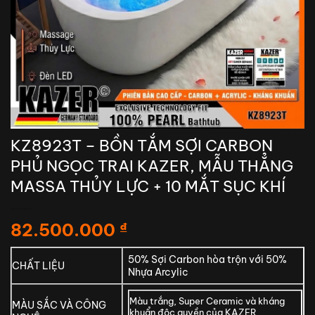
KZ8923T – BỒN TẮM SỢI CARBON
PHỦ NGỌC TRAI KAZER, MẪU THẲNG
MASSA THỦY LỰC + 10 MẮT SỤC KHÍ
82.500.000
₫
50% Sợi Carbon hòa trộn với 50%
CHẤT LIỆU
Nhựa Arcylic
Màu trắng, Super Ceramic và kháng
MÀU SẮC VÀ CÔNG
khuẩn độc quyền của KAZER