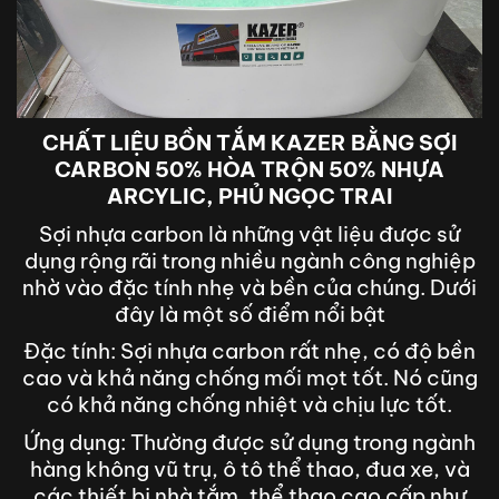
CHẤT LIỆU BỒN TẮM KAZER BẰNG SỢI
CARBON 50% HÒA TRỘN 50% NHỰA
ARCYLIC, PHỦ NGỌC TRAI
Sợi nhựa carbon là những vật liệu được sử
dụng rộng rãi trong nhiều ngành công nghiệp
nhờ vào đặc tính nhẹ và bền của chúng. Dưới
đây là một số điểm nổi bật
Đặc tính: Sợi nhựa carbon rất nhẹ, có độ bền
cao và khả năng chống mối mọt tốt. Nó cũng
có khả năng chống nhiệt và chịu lực tốt.
Ứng dụng: Thường được sử dụng trong ngành
hàng không vũ trụ, ô tô thể thao, đua xe, và
các thiết bị nhà tắm, thể thao cao cấp như