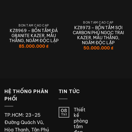
BỒN TẮM CAO CẤP
BỒN TẮM CAO CẤP
KZ8973 – BỒN TẮM SỢI
KZ8969 – BỒN TẮM ĐÁ
CARBON PHỦ NGỌC TRAI
GRANITE KAZER, MẪU
KAZER, MẪU THẲNG,
THẲNG, NGÂM ĐỘC LẬP
NGÂM ĐỘC LẬP
85.000.000
₫
50.000.000
₫
HỆ THỐNG PHÂN
TIN TỨC
PHỐI
Thiết
08
TP.HCM: 23-25
Th1
kế
phòng
Đường Quách Vũ,
tắm
Hòa Thạnh, Tân Phú
đẹp