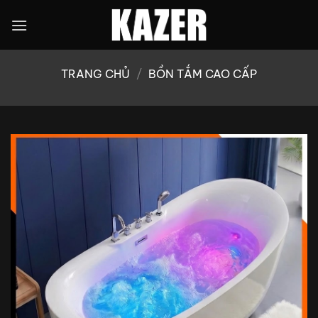
Bỏ
qua
nội
dung
TRANG CHỦ
/
BỒN TẮM CAO CẤP