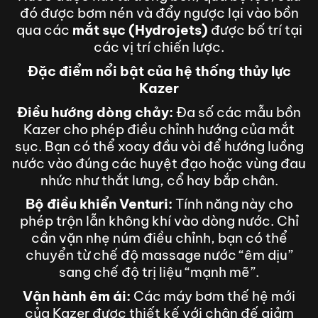
đó được bơm nén và đẩy ngược lại vào bồn
qua các
mắt sục (Hydrojets)
được bố trí tại
các vị trí chiến lược.
Đặc điểm nổi bật của hệ thống thủy lực
Kazer
Điều hướng dòng chảy:
Đa số các mẫu bồn
Kazer cho phép điều chỉnh hướng của mắt
sục. Bạn có thể xoay đầu vòi để hướng luồng
nước vào đúng các huyệt đạo hoặc vùng đau
nhức như thắt lưng, cổ hay bắp chân.
Bộ điều khiển Venturi:
Tính năng này cho
phép trộn lẫn không khí vào dòng nước. Chỉ
cần vặn nhẹ núm điều chỉnh, bạn có thể
chuyển từ chế độ massage nước “êm dịu”
sang chế độ trị liệu “mạnh mẽ”.
Vận hành êm ái:
Các máy bơm thế hệ mới
của Kazer được thiết kế với chân đế giảm