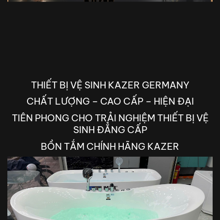
THIẾT BỊ VỆ SINH KAZER GERMANY
CHẤT LƯỢNG – CAO CẤP – HIỆN ĐẠI
TIÊN PHONG CHO TRẢI NGHIỆM THIẾT BỊ VỆ
SINH ĐẲNG CẤP
BỒN TẮM CHÍNH HÃNG KAZER