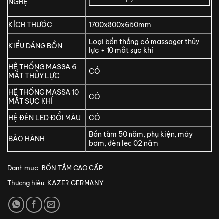
NGHỆ
KÍCH THƯỚC
1700x800x650mm
Loại bồn thẳng có massager thủy
KIỂU DÁNG BỒN
lực + 10 mắt sục khí
HỆ THỐNG MASSA 6
CÓ
MẮT THỦY LỰC
HỆ THỐNG MASSA 10
CÓ
MẮT SỤC KHÍ
HỆ ĐÈN LED ĐỔI MÀU
CÓ
Bồn tắm 50 năm, phụ kiện, máy
BẢO HÀNH
bơm, đèn led 02 năm
Danh mục:
BỒN TẮM CAO CẤP
Thương hiệu:
KAZER GERMANY