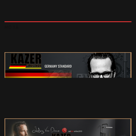
MÔ TẢ