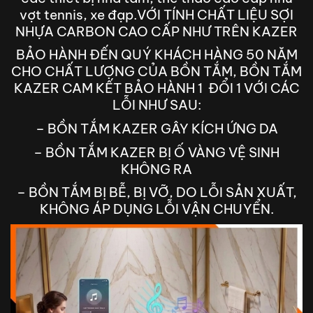
vợt tennis, xe đạp.VỚI TÍNH CHẤT LIỆU SỢI
NHỰA CARBON CAO CẤP NHƯ TRÊN KAZER
BẢO HÀNH ĐẾN QUÝ KHÁCH HÀNG 50 NĂM
CHO CHẤT LƯỢNG CỦA BỒN TẮM, BỒN TẮM
KAZER CAM KẾT BẢO HÀNH 1 ĐỔI 1 VỚI CÁC
LỖI NHƯ SAU:
– BỒN TẮM KAZER GÂY KÍCH ỨNG DA
– BỒN TẮM KAZER BỊ Ố VÀNG VỆ SINH
KHÔNG RA
– BỒN TẮM BỊ BỄ, BỊ VỠ, DO LỖI SẢN XUẤT,
KHÔNG ÁP DỤNG LỖI VẬN CHUYỂN.