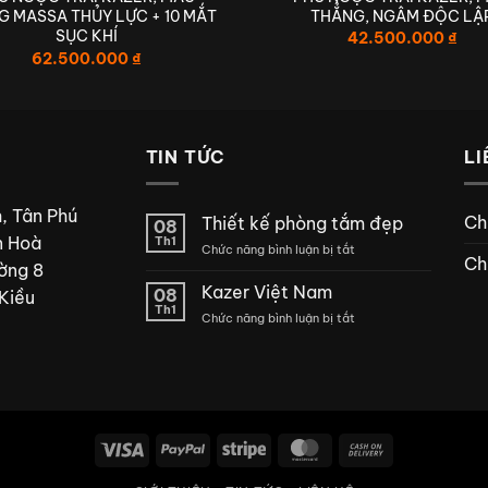
THẲNG, NGÂM ĐỘC LẬ
G MASSA THỦY LỰC + 10 MẮT
CHẤT LƯỢNG – CAO CẤP – HIỆN ĐẠ
SỤC KHÍ
42.500.000
₫
62.500.000
₫
 CHO TRẢI NGHIỆM THIẾT BỊ VỆ SI
BỒN TẮM CHÍNH HÃNG KAZER
TIN TỨC
LI
, Tân Phú
Ch
Thiết kế phòng tắm đẹp
08
n Hoà
Th1
ở
Chức năng bình luận bị tắt
Ch
ờng 8
Thiết
kế
Kazer Việt Nam
08
Kiều
phòng
Th1
ở
Chức năng bình luận bị tắt
tắm
Kazer
đẹp
Việt
Nam
Visa
PayPal
Stripe
MasterCard
Cash
On