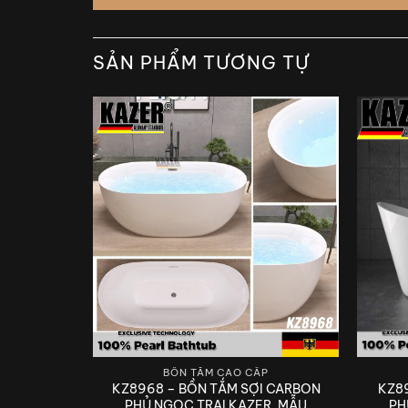
SẢN PHẨM TƯƠNG TỰ
BỒN TẮM CAO CẤP
P
KZ8968 – BỒN TẮM SỢI CARBON
KZ8
I CARBON
PHỦ NGỌC TRAI KAZER, MẪU
PH
R, MẪU