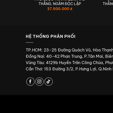
THẲNG, NGÂM ĐỘC LẬP
THẲN
 + 10 MẮT
37.500.000
₫
TIÊN PHONG
HỆ THỐNG PHÂN PHỐI
TP.HCM: 23-25 Đường Quách Vũ, Hòa Thạnh
Đồng Nai: 40-42 Phan Trung, P.Tân Mai, Biê
Vũng Tàu: 4129b Huyền Trân Công Chúa, Phư
Cần Thơ: 153 Đường 3/2, P.Hưng Lợi, Q.Ninh 