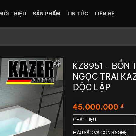
GIỚI THIỆU
SẢN PHẨM
TIN TỨC
LIÊN HỆ
KZ8951 – BỒN 
NGỌC TRAI KA
ĐỘC LẬP
45.000.000
₫
CHẤT LIỆU
MÀU SẮC VÀ CÔNG NGHỆ