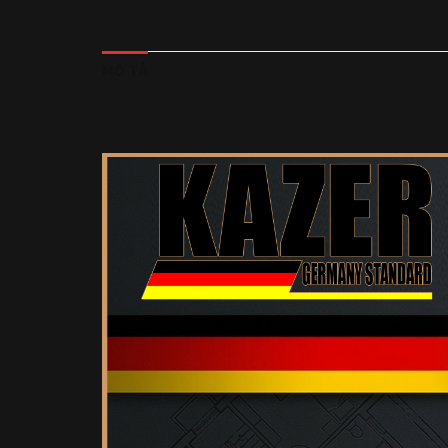
MÔ TẢ