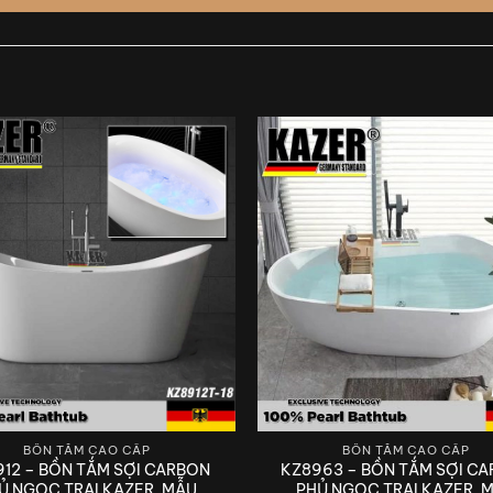
BỒN TẮM CAO CẤP
BỒN TẮM CAO CẤP
KZ8963 – BỒN TẮM SỢI C
912 – BỒN TẮM SỢI CARBON
THIẾT BỊ VỆ SINH KAZER GERMANY
PHỦ NGỌC TRAI KAZER, 
Ủ NGỌC TRAI KAZER, MẪU