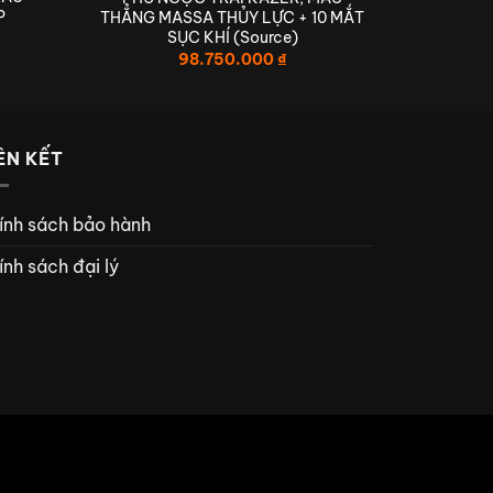
P
THẲNG MASSA THỦY LỰC + 10 MẮT
I
SỤC KHÍ (Source)
98.750.000
₫
NH ĐẲNG CẤP
ÊN KẾT
ính sách bảo hành
ính sách đại lý