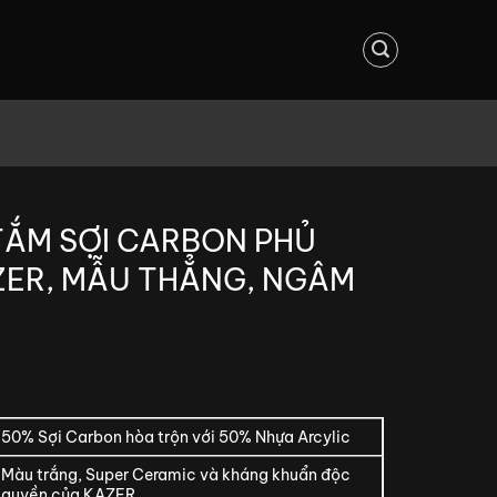
TẮM SỢI CARBON PHỦ
ZER, MẪU THẲNG, NGÂM
50% Sợi Carbon hòa trộn với 50% Nhựa Arcylic
Màu trắng, Super Ceramic và kháng khuẩn độc
quyền của KAZER