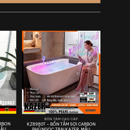
BỒN TẮM CAO CẤP
ARBON
KZ8980T – BỒN TẮM SỢI CARBON
MẪU
PHỦ NGỌC TRAI KAZER, MẪU