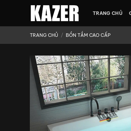
Bỏ
qua
TRANG CHỦ
nội
dung
TRANG CHỦ
/
BỒN TẮM CAO CẤP