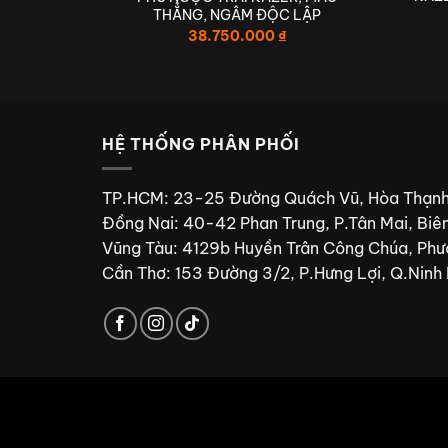
Y LỰC
THẲNG, NGÂM ĐỘC LẬP
38.750.000
₫
TIÊN PHONG
HỆ THỐNG PHÂN PHỐI
TP.HCM: 23-25 Đường Quách Vũ, Hòa Thạnh
Đồng Nai: 40-42 Phan Trung, P.Tân Mai, Biê
Vũng Tàu: 4129b Huyền Trân Công Chúa, Phư
Cần Thơ: 153 Đường 3/2, P.Hưng Lợi, Q.Ninh 