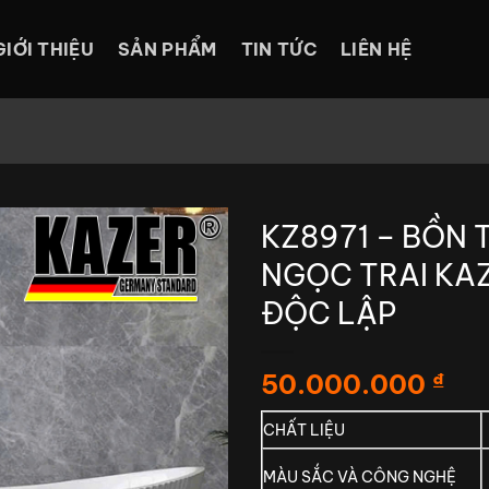
GIỚI THIỆU
SẢN PHẨM
TIN TỨC
LIÊN HỆ
KZ8971 – BỒN 
NGỌC TRAI KA
ĐỘC LẬP
50.000.000
₫
CHẤT LIỆU
MÀU SẮC VÀ CÔNG NGHỆ