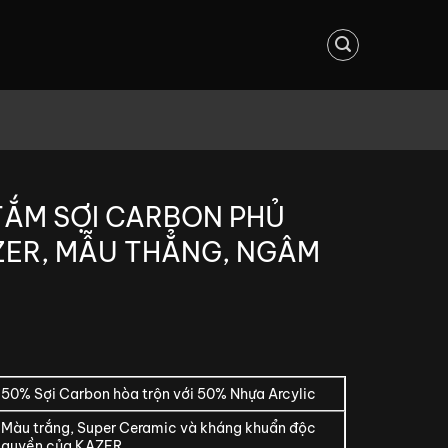
TẮM SỢI CARBON PHỦ
ZER, MẪU THẲNG, NGÂM
50% Sợi Carbon hòa trộn với 50% Nhựa Arcylic
Màu trắng, Super Ceramic và kháng khuẩn độc
quyền của KAZER