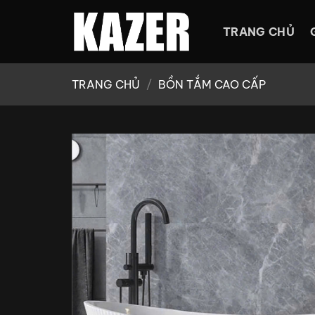
Bỏ
qua
TRANG CHỦ
nội
dung
TRANG CHỦ
/
BỒN TẮM CAO CẤP