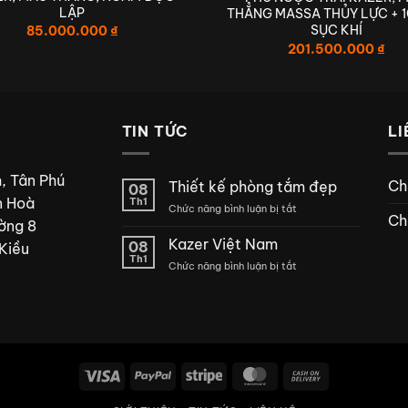
LẬP
THẲNG MASSA THỦY LỰC + 1
CHẤT LƯỢNG – CAO CẤP – HIỆN ĐẠ
SỤC KHÍ
85.000.000
₫
201.500.000
₫
 CHO TRẢI NGHIỆM THIẾT BỊ VỆ SI
BỒN TẮM CHÍNH HÃNG KAZER
TIN TỨC
LI
, Tân Phú
Ch
Thiết kế phòng tắm đẹp
08
n Hoà
Th1
ở
Chức năng bình luận bị tắt
Ch
ờng 8
Thiết
kế
Kazer Việt Nam
08
Kiều
phòng
Th1
ở
Chức năng bình luận bị tắt
tắm
Kazer
đẹp
Việt
Nam
Visa
PayPal
Stripe
MasterCard
Cash
On