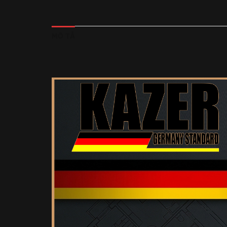
MÔ TẢ