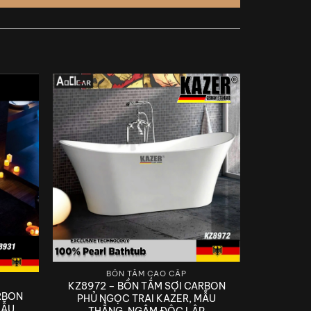
BỒN TẮM CAO CẤP
KZ8972 – BỒN TẮM SỢI CARBON
RBON
PHỦ NGỌC TRAI KAZER, MẪU
MẪU