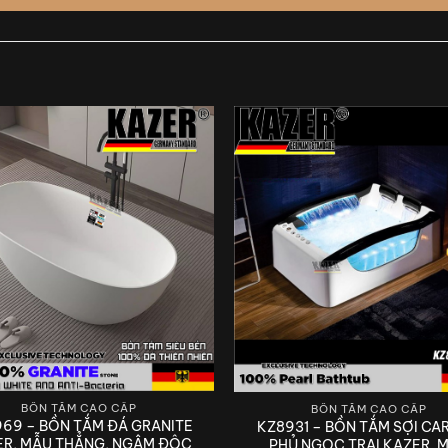
BỒN TẮM CAO CẤP
BỒN TẮM CAO CẤP
69 – BỒN TẮM ĐÁ GRANITE
KZ8931 – BỒN TẮM SỢI CA
THIẾT BỊ VỆ SINH KAZER GERMANY
ER, MẪU THẲNG, NGÂM ĐỘC
PHỦ NGỌC TRAI KAZER, 