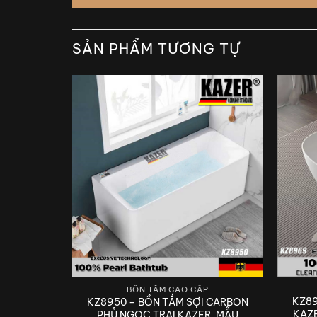
SẢN PHẨM TƯƠNG TỰ
P
BỒN TẮM CAO CẤP
KZ89
I CARBON
KZ8950 – BỒN TẮM SỢI CARBON
KAZ
R, MẪU
PHỦ NGỌC TRAI KAZER, MẪU