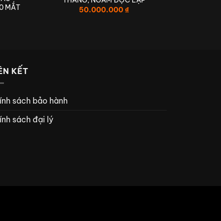
THẲNG, NGÂM ĐỘC LẬP
0 MẮT
50.000.000
₫
I
NH ĐẲNG CẤP
ÊN KẾT
ính sách bảo hành
ính sách đại lý