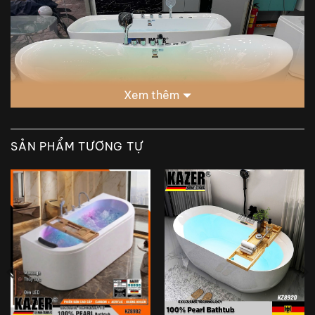
Xem thêm
SẢN PHẨM TƯƠNG TỰ
CHẤT LIỆU BỒN TẮM KAZER BẰNG SỢI
CARBON 50% HÒA TRỘN 50% NHỰA
ARCYLIC, PHỦ NGỌC TRAI
Sợi nhựa carbon là những vật liệu được sử
dụng rộng rãi trong nhiều ngành công nghiệp
nhờ vào đặc tính nhẹ và bền của chúng. Dưới
đây là một số điểm nổi bật
Đặc tính: Sợi nhựa carbon rất nhẹ, có độ bền