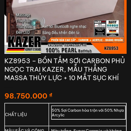
KZ8953 – BỒN TẮM SỢI CARBON PHỦ
NGỌC TRAI KAZER, MẪU THẲNG
MASSA THỦY LỰC + 10 MẮT SỤC KHÍ
98.750.000
₫
50% Sợi Carbon hòa trộn với 50% Nhựa
CHẤT LIỆU
Arcylic
MÀU SẮC VÀ CÔNG
Màu trắng, Super Ceramic và kháng