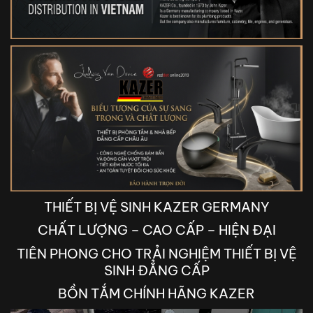
THIẾT BỊ VỆ SINH KAZER GERMANY
CHẤT LƯỢNG – CAO CẤP – HIỆN ĐẠI
TIÊN PHONG CHO TRẢI NGHIỆM THIẾT BỊ VỆ
SINH ĐẲNG CẤP
BỒN TẮM CHÍNH HÃNG KAZER