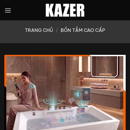
Bỏ
qua
nội
dung
TRANG CHỦ
/
BỒN TẮM CAO CẤP