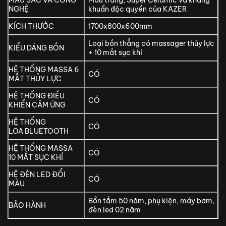
NGHỆ
khuẩn độc quyền của KAZER
KÍCH THƯỚC
1700x800x600mm
Loại bồn thẳng có massager thủy lực
KIỂU DÁNG BỒN
+ 10 mắt sục khí
HỆ THỐNG MASSA 6
CÓ
MẮT THỦY LỰC
HỆ THỐNG ĐIỀU
CÓ
KHIỂN CẢM ỨNG
HỆ THỐNG
CÓ
LOA BLUETOOTH
HỆ THỐNG MASSA
CÓ
10 MẮT SỤC KHÍ
HỆ ĐÈN LED ĐỔI
CÓ
MÀU
Bồn tắm 50 năm, phụ kiện, máy bơm,
BẢO HÀNH
đèn led 02 năm