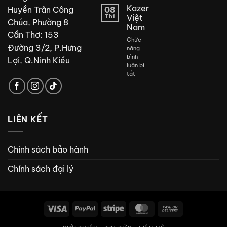
kế
Kazer
Huyền Trân Công
08
phòng
Th1
Việt
Chúa, Phường 8
tắm
Nam
đẹp
Cần Thơ: 153
Chức
Đường 3/2, P.Hưng
năng
bình
Lợi, Q.Ninh Kiều
luận bị
ở
tắt
Kazer
Việt
Nam
LIÊN KẾT
Chính sách bảo hành
Chính sách đại lý
Visa
PayPal
Stripe
MasterCard
Cash
On