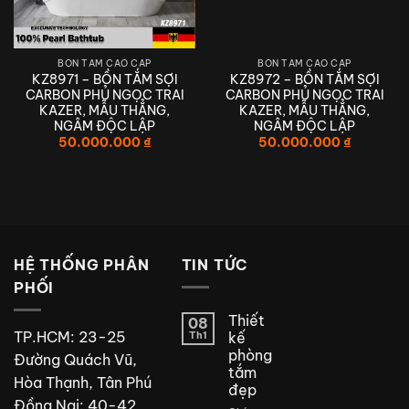
BỒN TẮM CAO CẤP
BỒN TẮM CAO CẤP
KZ8971 – BỒN TẮM SỢI
KZ8972 – BỒN TẮM SỢI
CARBON PHỦ NGỌC TRAI
CARBON PHỦ NGỌC TRAI
KAZER, MẪU THẲNG,
KAZER, MẪU THẲNG,
NGÂM ĐỘC LẬP
NGÂM ĐỘC LẬP
50.000.000
₫
50.000.000
₫
HỆ THỐNG PHÂN
TIN TỨC
PHỐI
Thiết
08
TP.HCM: 23-25
Th1
kế
phòng
Đường Quách Vũ,
tắm
Hòa Thạnh, Tân Phú
đẹp
Đồng Nai: 40-42