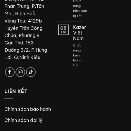
Chức
Phan Trung, P.Tân
năng
bình luận
Mai, Biên Hoà
ở
bị tắt
Vũng Tàu: 4129b
Thiết
kế
Kazer
Huyền Trân Công
08
phòng
Th1
Việt
Chúa, Phường 8
tắm
Nam
đẹp
Cần Thơ: 153
Chức
Đường 3/2, P.Hưng
năng
bình
Lợi, Q.Ninh Kiều
luận bị
ở
tắt
Kazer
Việt
Nam
LIÊN KẾT
Chính sách bảo hành
Chính sách đại lý