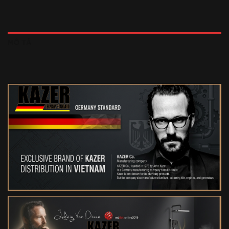
MÔ TẢ