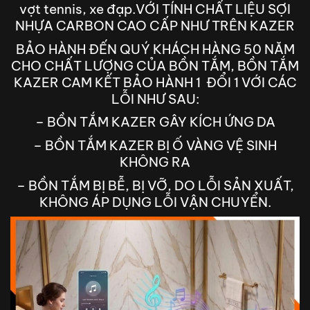
vợt tennis, xe đạp.VỚI TÍNH CHẤT LIỆU SỢI
NHỰA CARBON CAO CẤP NHƯ TRÊN KAZER
BẢO HÀNH ĐẾN QUÝ KHÁCH HÀNG 50 NĂM
CHO CHẤT LƯỢNG CỦA BỒN TẮM, BỒN TẮM
KAZER CAM KẾT BẢO HÀNH 1 ĐỔI 1 VỚI CÁC
LỖI NHƯ SAU:
– BỒN TẮM KAZER GÂY KÍCH ỨNG DA
– BỒN TẮM KAZER BỊ Ố VÀNG VỆ SINH
KHÔNG RA
– BỒN TẮM BỊ BỄ, BỊ VỠ, DO LỖI SẢN XUẤT,
KHÔNG ÁP DỤNG LỖI VẬN CHUYỂN.