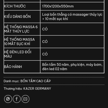
KÍCH THƯỚC
1700x1200x550mm
Loại bồn thẳng có massager thủy lực
KIỂU DÁNG BỒN
+ 10 mắt sục khí
HỆ THỐNG MASSA 6
CÓ
MẮT THỦY LỰC
HỆ THỐNG MASSA
CÓ
10 MẮT SỤC KHÍ
HỆ ĐÈN LED ĐỔI
CÓ
MÀU
Bồn tắm 50 năm, phụ kiện, máy bơm,
BẢO HÀNH
đèn led 02 năm
Danh mục:
BỒN TẮM CAO CẤP
Thương hiệu:
KAZER GERMANY