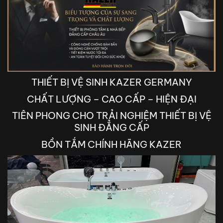
THIẾT BỊ VỆ SINH KAZER GERMANY
CHẤT LƯỢNG – CAO CẤP – HIỆN ĐẠI
TIÊN PHONG CHO TRẢI NGHIỆM THIẾT BỊ VỆ
SINH ĐẲNG CẤP
BỒN TẮM CHÍNH HÃNG KAZER