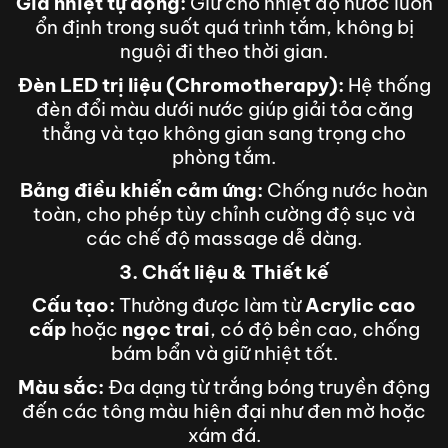
Gia nhiệt tự động:
Giữ cho nhiệt độ nước luôn
ổn định trong suốt quá trình tắm, không bị
nguội đi theo thời gian.
Đèn LED trị liệu (Chromotherapy):
Hệ thống
đèn đổi màu dưới nước giúp giải tỏa căng
thẳng và tạo không gian sang trọng cho
phòng tắm.
Bảng điều khiển cảm ứng:
Chống nước hoàn
toàn, cho phép tùy chỉnh cường độ sục và
các chế độ massage dễ dàng.
3. Chất liệu & Thiết kế
Cấu tạo:
Thường được làm từ
Acrylic cao
cấp
hoặc
ngọc trai
, có độ bền cao, chống
bám bẩn và giữ nhiệt tốt.
Màu sắc:
Đa dạng từ trắng bóng truyền động
đến các tông màu hiện đại như đen mờ hoặc
xám đá.