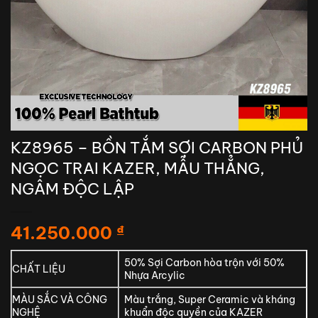
KZ8965 – BỒN TẮM SỢI CARBON PHỦ
NGỌC TRAI KAZER, MẪU THẲNG,
NGÂM ĐỘC LẬP
41.250.000
₫
50% Sợi Carbon hòa trộn với 50%
CHẤT LIỆU
Nhựa Arcylic
MÀU SẮC VÀ CÔNG
Màu trắng, Super Ceramic và kháng
NGHỆ
khuẩn độc quyền của KAZER