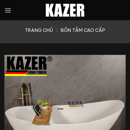
Bỏ
qua
nội
dung
TRANG CHỦ
/
BỒN TẮM CAO CẤP